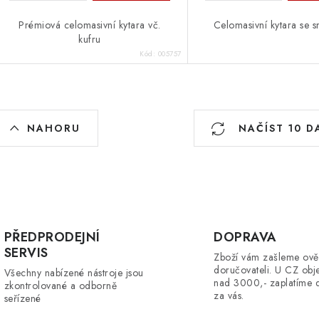
Prémiová celomasivní kytara vč.
Celomasivní kytara se 
kufru
Kód:
005757
O
NAHORU
NAČÍST 10 D
v
á
d
a
PŘEDPRODEJNÍ
DOPRAVA
SERVIS
c
Zboží vám zašleme ově
doručovateli. U CZ obj
Všechny nabízené nástroje jsou
nad 3000,- zaplatíme 
zkontrolované a odborně
za vás.
seřízené
p