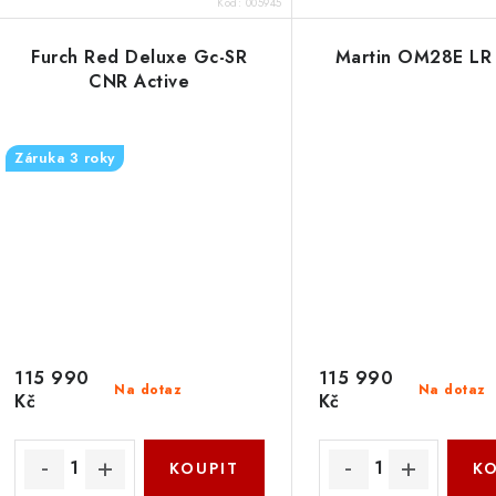
Kód:
005945
Furch Red Deluxe Gc-SR
Martin OM28E LR
CNR Active
Záruka 3 roky
115 990
115 990
Na dotaz
Na dotaz
Kč
Kč