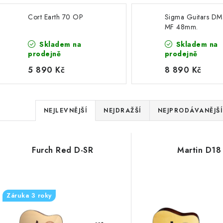
Cort Earth 70 OP
Sigma Guitars DM
MF 48mm.
Skladem na
Skladem na
prodejně
prodejně
5 890 Kč
8 890 Kč
Ř
NEJLEVNĚJŠÍ
NEJDRAŽŠÍ
NEJPRODÁVANĚJŠÍ
a
V
z
Furch Red D-SR
Martin D18
ý
e
p
n
Záruka 3 roky
í
s
p