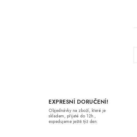
l
EXPRESNÍ DORUČENÍ!
Objednávky na zboží, které je
skladem, přijaté do 12h.,
í
expedujeme ještě týž den.