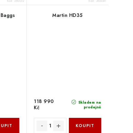
Kód:
280052
Kód:
280049
 Baggs
Martin HD35
118 990
Skladem na
Kč
prodejně