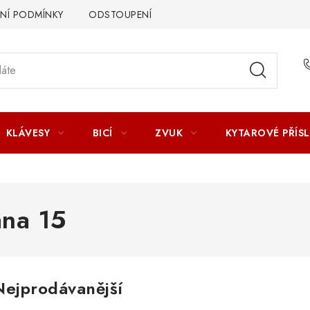
Í PODMÍNKY
ODSTOUPENÍ OD SMLOUVY
ZÁSADY ZPR
KLÁVESY
BICÍ
ZVUK
KYTAROVÉ PŘÍS
ana 15
Nejprodávanější