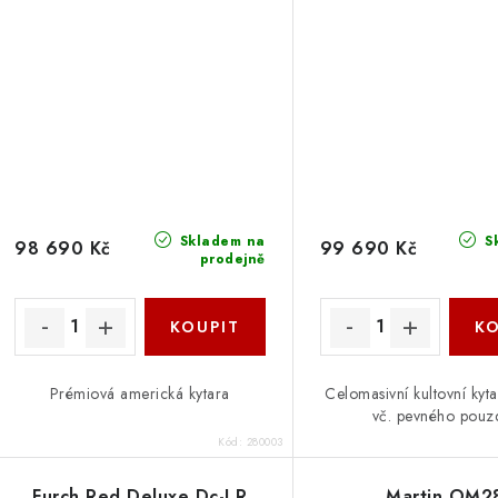
Skladem na
S
98 690 Kč
99 690 Kč
prodejně
Prémiová americká kytara
Celomasivní kultovní kyta
vč. pevného pouz
Kód:
280003
Furch Red Deluxe Dc-LR
Martin OM2