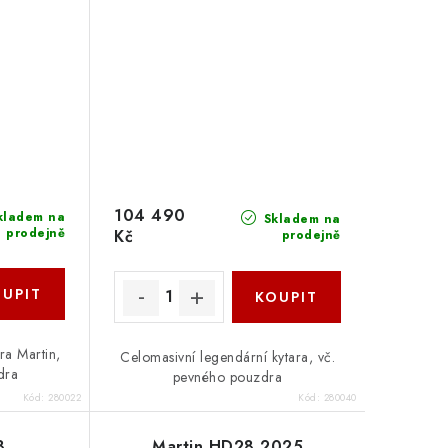
104 490
kladem na
Skladem na
prodejně
Kč
prodejně
ra Martin,
Celomasivní legendární kytara, vč.
dra
pevného pouzdra
Kód:
280022
Kód:
280040
8
Martin HD28 2025