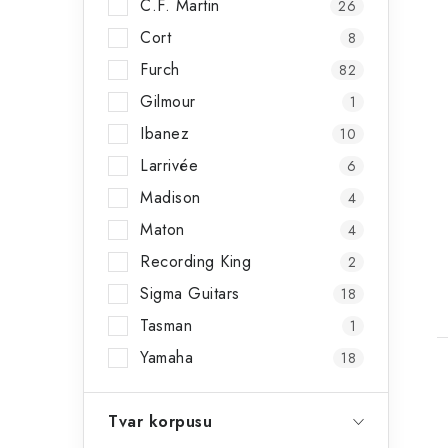
C.F. Martin
l
26
Cort
8
Furch
82
Gilmour
1
Ibanez
10
Larrivée
6
Madison
4
Maton
4
t
Recording King
2
Sigma Guitars
18
Tasman
1
Yamaha
18
Tvar korpusu