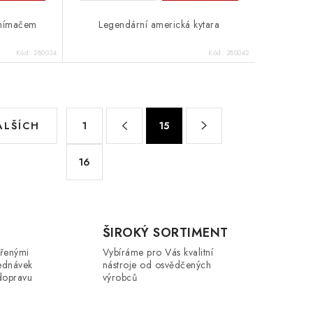
snímačem
Legendární americká kytara
Kód:
280034
Kód:
280042
S
ALŠÍCH
1
15
t
r
16
á
n
k
o
ŠIROKÝ SORTIMENT
v
řenými
Vybíráme pro Vás kvalitní
ednávek
nástroje od osvědčených
á
dopravu
výrobců
n
í