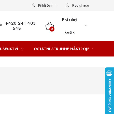
ACOVÁNÍ OSOBNÍCH ÚDAJŮ
Přihlášení
Registrace
Prázdný
+420 241 403
648
NÁKUPNÍ
košík
KOŠÍK
LUŠENSTVÍ
OSTATNÍ STRUNNÉ NÁSTROJE
AKCE