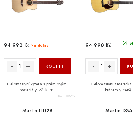
p
r
r
o
o
d
d
u
S
94 990 Kč
94 990 Kč
Na dotaz
u
k
k
t
ů
ů
Celomasivní kytara s prémiovými
Celomasivní americká 
materiály, vč. kufru
kufrem v ceně.
Kód:
005624
Martin HD28
Martin D35