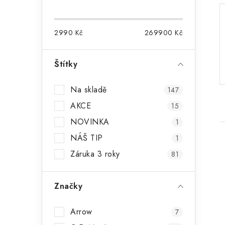
o
s
2990
Kč
269900
Kč
t
r
Štítky
a
Na skladě
147
n
AKCE
15
n
NOVINKA
1
í
NÁŠ TIP
1
p
Záruka 3 roky
81
a
Značky
n
i
e
Arrow
7