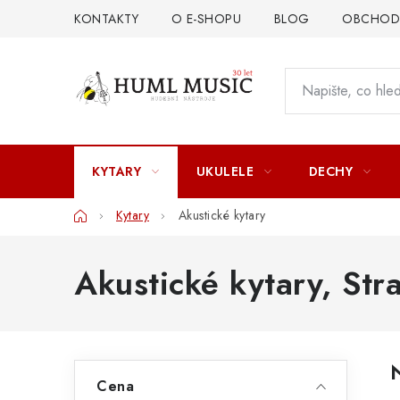
Přejít
KONTAKTY
O E-SHOPU
BLOG
OBCHODN
na
obsah
KYTARY
UKULELE
DECHY
Domů
Kytary
Akustické kytary
Akustické kytary
, Str
P
Cena