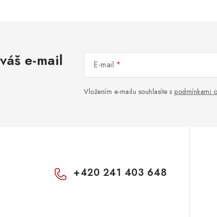
v
k
y
váš e-mail
E-mail
v
ý
Vložením e-mailu souhlasíte s
podmínkami o
p
s
u
+420 241 403 648