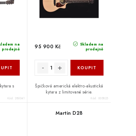
kladem na
Skladem na
95 900 Kč
prodejně
prodejně
kytara s
Špičková americká elektro-akustická
kytara z limitované série.
Kód:
280041
Kód:
005825
Martin D28