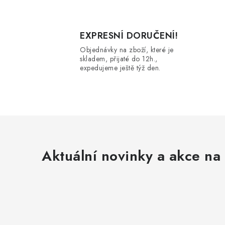
l
EXPRESNÍ DORUČENÍ!
Objednávky na zboží, které je
skladem, přijaté do 12h.,
expedujeme ještě týž den.
í
r
Aktuální novinky a akce na 