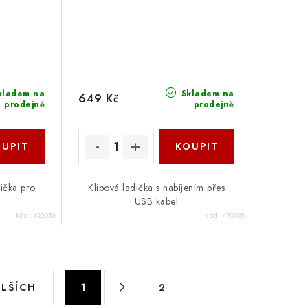
kladem na
Skladem na
649 Kč
prodejně
prodejně
dička pro
Klipová ladička s nabíjením přes
USB kabel
Kód:
420056
Kód:
470068
S
ALŠÍCH
1
2
t