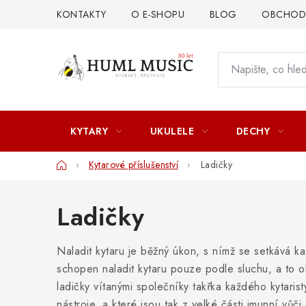
Přejít
KONTAKTY
O E-SHOPU
BLOG
OBCHODN
na
obsah
KYTARY
UKULELE
DECHY
Domů
Kytarové příslušenství
Ladičky
Ladičky
Naladit kytaru je běžný úkon, s nímž se setkává ka
schopen naladit kytaru pouze podle sluchu, a to 
ladičky vítanými společníky takřka každého kytaris
nástroje, a které jsou tak z velké části imunní vůč