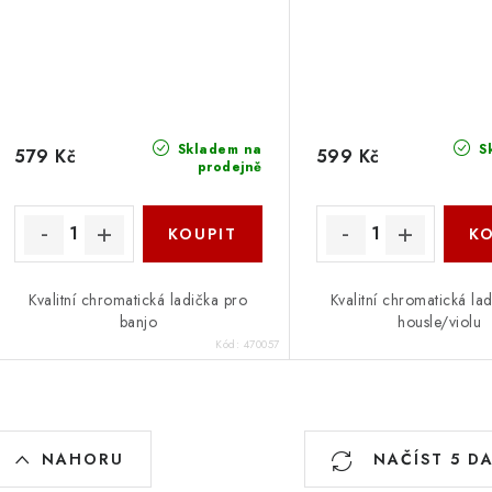
Skladem na
S
579 Kč
599 Kč
prodejně
Kvalitní chromatická ladička pro
Kvalitní chromatická la
banjo
housle/violu
Kód:
470057
O
NAHORU
NAČÍST 5 D
v