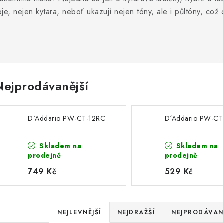
roje, nejen kytara, neboť ukazují nejen tóny, ale i půltóny, což
Nejprodávanější
D´Addario PW-CT-12RC
D´Addario PW-CT
Skladem na
Skladem na
prodejně
prodejně
749 Kč
529 Kč
Ř
NEJLEVNĚJŠÍ
NEJDRAŽŠÍ
NEJPRODÁVAN