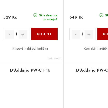
Skladem na
S
529 Kč
549 Kč
prodejně
Klipová nabíjecí ladička
Kontaktní ladičk
Kód:
470071
D´Addario PW-CT-16
D´Addario PW-C