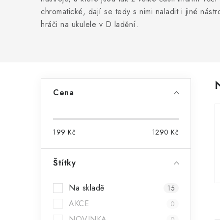
chromatické, dají se tedy s nimi naladit i jiné nást
hráči na ukulele v D ladění.
P
Cena
o
s
199
Kč
1290
Kč
t
r
Štítky
a
Na skladě
15
n
AKCE
0
n
NOVINKA
0