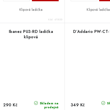
ů
ů
Klipová ladička
Klipová ladička
Kód:
470050
Ibanez PU3-RD ladička
D´Addario PW-CT-
klipová
Skladem na
S
290 Kč
349 Kč
prodejně