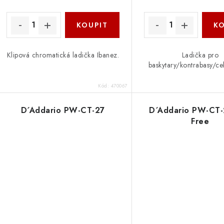
Klipová chromatická ladička Ibanez.
Ladička pro
baskytary/kontrabasy/cel
Kód:
470067
D´Addario PW-CT-27
D´Addario PW-CT-
Free