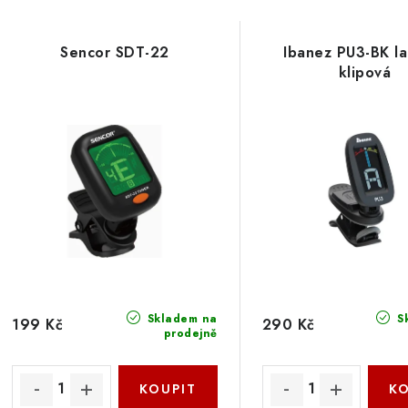
a
V
z
Sencor SDT-22
Ibanez PU3-BK la
ý
e
klipová
p
n
í
s
p
p
r
r
o
o
d
d
u
Skladem na
S
199 Kč
290 Kč
prodejně
u
k
k
t