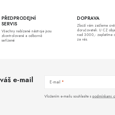
á
PŘEDPRODEJNÍ
DOPRAVA
d
SERVIS
Zboží vám zašleme ově
a
doručovateli. U CZ obj
Všechny nabízené nástroje jsou
nad 3000,- zaplatíme 
zkontrolované a odborně
c
za vás.
seřízené
p
v
váš e-mail
k
E-mail
y
Vložením e-mailu souhlasíte s
podmínkami o
v
ý