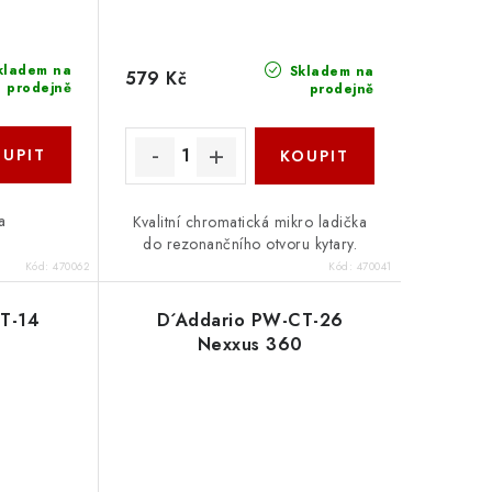
kladem na
Skladem na
579 Kč
prodejně
prodejně
a
Kvalitní chromatická mikro ladička
do rezonančního otvoru kytary.
Kód:
470062
Kód:
470041
T-14
D´Addario PW-CT-26
Nexxus 360