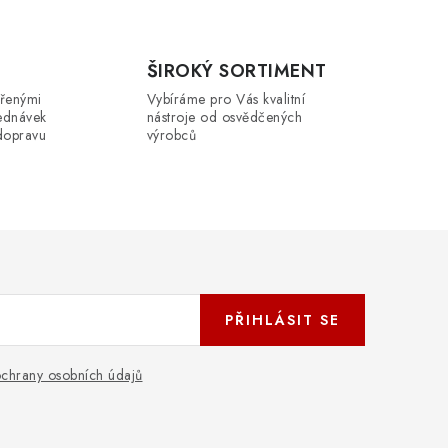
r
á
n
ŠIROKÝ SORTIMENT
k
řenými
Vybíráme pro Vás kvalitní
ednávek
o
nástroje od osvědčených
dopravu
výrobců
v
á
n
í
PŘIHLÁSIT SE
chrany osobních údajů