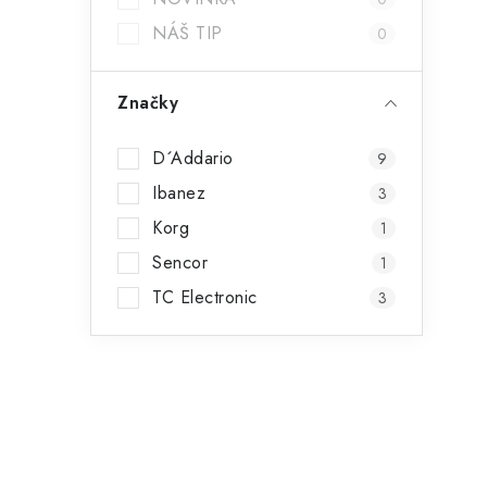
í
NÁŠ TIP
0
p
Značky
a
n
i
D´Addario
9
e
Ibanez
3
Korg
l
1
Sencor
1
TC Electronic
3