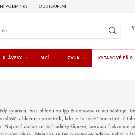
Í PODMÍNKY
ODSTOUPENÍ OD SMLOUVY
ZÁSADY ZPR
KLÁVESY
BICÍ
ZVUK
KYTAROVÉ PŘÍS
ždý kytarista, bez ohledu na typ či cenovou relaci nástroje. N
obzvláště v hlučném prostředí, kde je to téměř nemožné. Z to
ty. Největší oblibě se těší ladičky klipové, beroucí frekvence
i okolnímu hluku. Nejedná se jen o kytarové ladičky, nýbrž o la