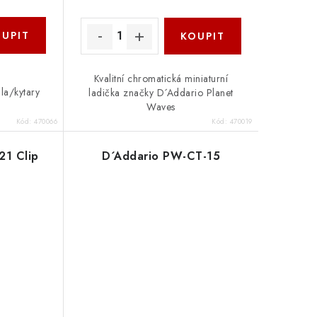
Kvalitní chromatická miniaturní
la/kytary
ladička značky D´Addario Planet
Waves
Kód:
470066
Kód:
470019
21 Clip
D´Addario PW-CT-15