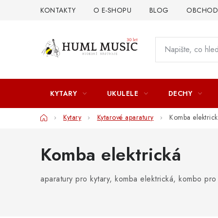
Přejít
KONTAKTY
O E-SHOPU
BLOG
OBCHODN
na
obsah
KYTARY
UKULELE
DECHY
Domů
Kytary
Kytarové aparatury
Komba elektric
Komba elektrická
aparatury pro kytary, komba elektrická, kombo pro 