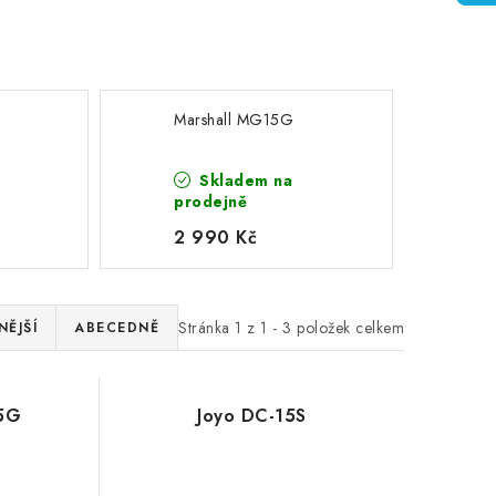
Marshall MG15G
Skladem na
prodejně
2 990 Kč
Stránka
1
z
1
-
3
položek celkem
ĚJŠÍ
ABECEDNĚ
15G
Joyo DC-15S