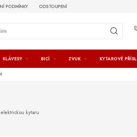
Í PODMÍNKY
ODSTOUPENÍ OD SMLOUVY
ZÁSADY ZPR
KLÁVESY
BICÍ
ZVUK
KYTAROVÉ PŘÍS
ká
elektrickou kytaru