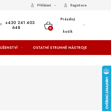
ACOVÁNÍ OSOBNÍCH ÚDAJŮ
Přihlášení
Registrace
Prázdný
+420 241 403
648
NÁKUPNÍ
košík
KOŠÍK
LUŠENSTVÍ
OSTATNÍ STRUNNÉ NÁSTROJE
AKCE