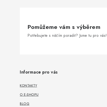
Pomůžeme vám s výběrem
i
Potřebujete s něčím poradit? Jsme tu pro vás!
Z
á
Informace pro vás
p
a
KONTAKTY
t
O E-SHOPU
í
BLOG