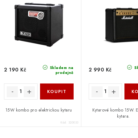
í
s
p
p
r
r
o
o
d
d
u
Skladem na
S
2 190 Kč
2 990 Kč
prodejně
u
k
k
t
ů
ů
15W kombo pro elektrickou kytaru
Kytarové kombo 15W. El
kytara.
Kód:
320033