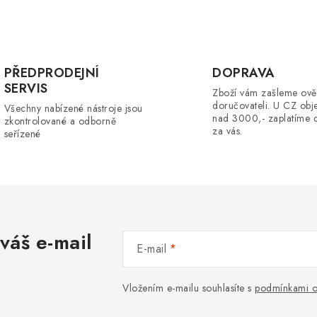
O
v
PŘEDPRODEJNÍ
DOPRAVA
SERVIS
Zboží vám zašleme ově
á
doručovateli. U CZ obj
Všechny nabízené nástroje jsou
d
nad 3000,- zaplatíme 
zkontrolované a odborně
za vás.
seřízené
a
c
p
váš e-mail
E-mail
v
k
Vložením e-mailu souhlasíte s
podmínkami o
y