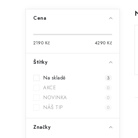
P
Cena
o
s
2190
Kč
4290
Kč
t
r
Štítky
a
Na skladě
3
n
AKCE
0
n
NOVINKA
0
í
NÁŠ TIP
0
p
Značky
a