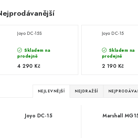
Nejprodávanější
Joyo DC-15S
Joyo DC-15
Skladem na
Skladem na
prodejně
prodejně
4 290 Kč
2 190 Kč
Ř
NEJLEVNĚJŠÍ
NEJDRAŽŠÍ
NEJPRODÁVAN
a
V
z
Joyo DC-15
Marshall MG
ý
e
p
n