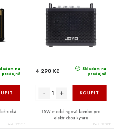
kladem na
Skladem na
4 290 Kč
prodejně
prodejně
ektrická
15W modelingové kombo pro
elektrickou kytaru
Kód:
320015
Kód:
320035