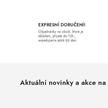
l
EXPRESNÍ DORUČENÍ!
Objednávky na zboží, které je
skladem, přijaté do 12h.,
expedujeme ještě týž den.
í
r
Aktuální novinky a akce na 