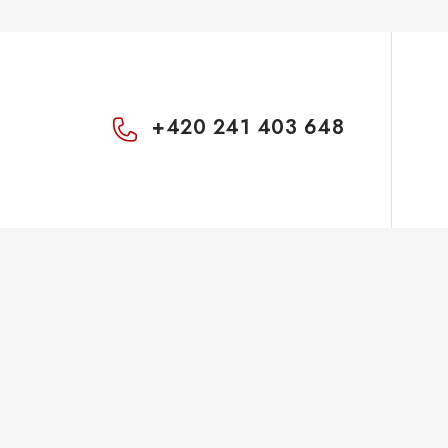
v
ý
p
+420 241 403 648
s
u