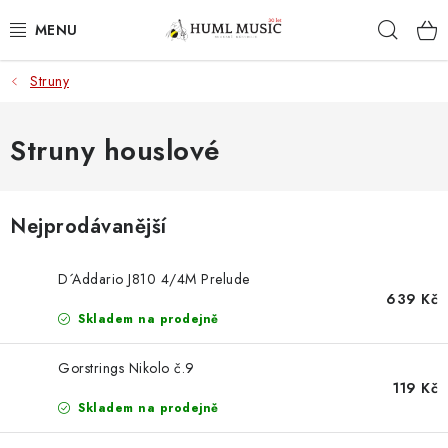
Přejít
Hleda
na
obsah
Struny
KYTARY
UKULELE
Struny houslové
DECHY
Nejprodávanější
KLÁVESY
D´Addario J810 4/4M Prelude
BICÍ
639 Kč
Skladem na prodejně
ZVUK
Gorstrings Nikolo č.9
119 Kč
KYTAROVÉ PŘÍSLUŠENSTVÍ
Skladem na prodejně