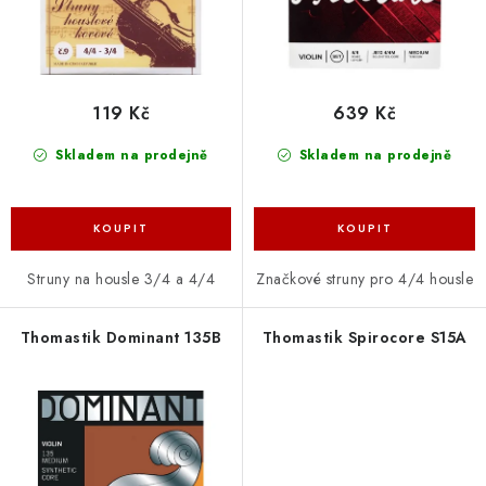
k
u
t
k
ů
t
ů
119 Kč
639 Kč
Skladem na prodejně
Skladem na prodejně
Struny na housle 3/4 a 4/4
Značkové struny pro 4/4 housle
Thomastik Dominant 135B
Thomastik Spirocore S15A