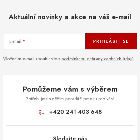
á
d
Aktuální novinky a akce na váš e-mail
a
c
í
E-mail
PŘIHLÁSIT SE
p
r
v
Vložením e-mailu souhlasíte s
podmínkami ochrany osobních údajů
k
y
v
Pomůžeme vám s výběrem
ý
p
Potřebujete s něčím poradit? Jsme tu pro vás!
i
+420 241 403 648
s
u