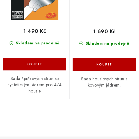
1 490 Kč
1 690 Kč
Skladem na prodejně
Skladem na prodejně
Sada špičkových strun se
Sada houslových strun s
syntetickým jádrem pro 4/4
kovovým jádrem.
housle
O
v
l