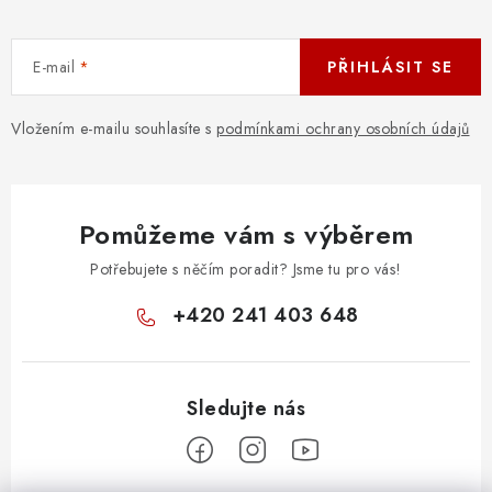
k
n
y
í
v
E-mail
PŘIHLÁSIT SE
ý
p
Vložením e-mailu souhlasíte s
podmínkami ochrany osobních údajů
i
s
u
Pomůžeme vám s výběrem
Potřebujete s něčím poradit? Jsme tu pro vás!
+420 241 403 648