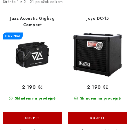
i
e
Stránka
1
z
2
-
21
položek celkem
s
n
p
í
Jaaz Acoustic Gigbag
Joyo DC-15
Compact
r
p
o
r
NOVINKA
d
o
u
d
k
u
t
k
ů
t
ů
2 190 Kč
2 190 Kč
Skladem na prodejně
Skladem na prodejně