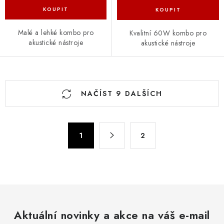
Malé a lehké kombo pro
Kvalitní 60W kombo pro
akustické nástroje
akustické nástroje
O
NAČÍST 9 DALŠÍCH
v
l
á
S
d
1
2
t
a
r
c
á
n
í
k
p
o
r
v
Aktuální novinky a akce na váš e-mail
v
á