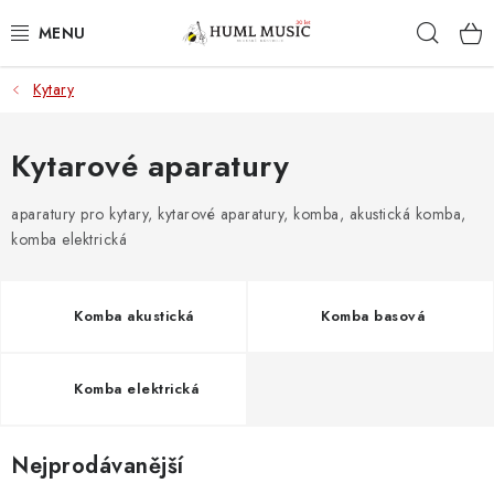
Přejít
Hleda
na
obsah
Kytary
KYTARY
UKULELE
Kytarové aparatury
DECHY
aparatury pro kytary, kytarové aparatury, komba, akustická komba,
komba elektrická
KLÁVESY
Komba akustická
Komba basová
BICÍ
ZVUK
Komba elektrická
KYTAROVÉ PŘÍSLUŠENSTVÍ
Nejprodávanější