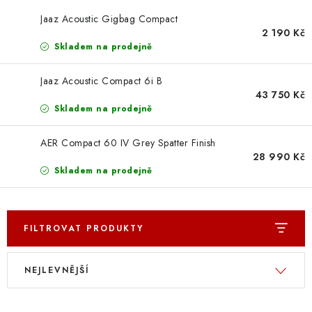
OSTATNÍ STRUNNÉ NÁSTROJE
Jaaz Acoustic Gigbag Compact
2 190 Kč
AKCE A SLEVY
Skladem na prodejně
KONTAKTY
Jaaz Acoustic Compact 6i B
43 750 Kč
O E-SHOPU
Skladem na prodejně
AER Compact 60 IV Grey Spatter Finish
OBCHODNÍ PODMÍNKY
28 990 Kč
Skladem na prodejně
ODSTOUPENÍ OD SMLOUVY
ZÁSADY ZPRACOVÁNÍ OSOBNÍCH ÚDAJŮ
FILTROVAT PRODUKTY
V
Ř
KONTAKTY
O E-SHOPU
BLOG
NEJLEVNĚJŠÍ
ý
a
OBCHODNÍ PODMÍNKY
ODSTOUPENÍ OD SMLOUVY
p
z
ZÁSADY ZPRACOVÁNÍ OSOBNÍCH ÚDAJŮ