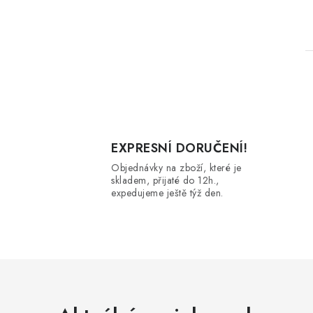
l
EXPRESNÍ DORUČENÍ!
Objednávky na zboží, které je
skladem, přijaté do 12h.,
expedujeme ještě týž den.
í