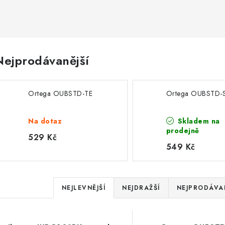
Nejprodávanější
Ortega OUBSTD-TE
Ortega OUBSTD-
Na dotaz
Skladem na
prodejně
529 Kč
549 Kč
Ř
NEJLEVNĚJŠÍ
NEJDRAŽŠÍ
NEJPRODÁVAN
a
V
z