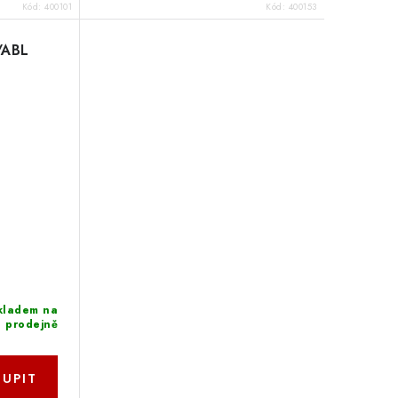
Kód:
400101
Kód:
400153
/ABL
kladem na
prodejně