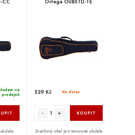
D-CC
Ortega OUBSTD-TE
kladem na
529 Kč
Na dotaz
prodejně
ukulele
Značkový obal pro tenorové ukulele