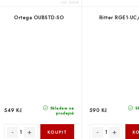
Kód:
400048
Ortega OUBSTD-SO
Ritter RGE1-UC
Skladem na
S
549 Kč
590 Kč
prodejně