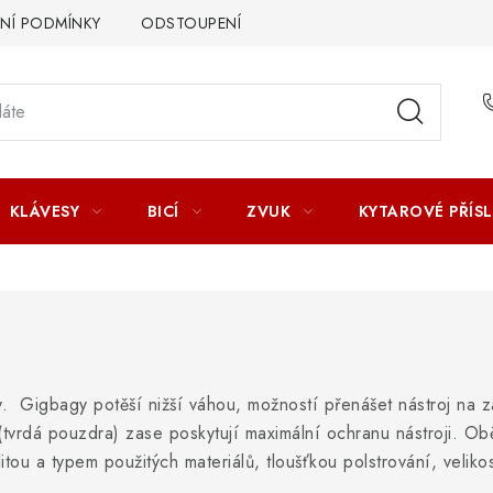
Í PODMÍNKY
ODSTOUPENÍ OD SMLOUVY
ZÁSADY ZPR
KLÁVESY
BICÍ
ZVUK
KYTAROVÉ PŘÍS
 Gigbagy potěší nižší váhou, možností přenášet nástroj na z
 (tvrdá pouzdra) zase poskytují maximální ochranu nástroji. O
alitou a typem použitých materiálů, tloušťkou polstrování, velik