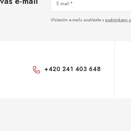
váš e-mail
E-mail
v
k
Vložením e-mailu souhlasíte s
podmínkami o
y
v
ý
p
+420 241 403 648
s
u