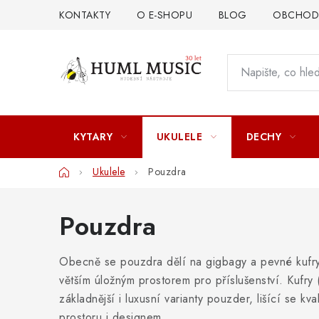
Přejít
KONTAKTY
O E-SHOPU
BLOG
OBCHODN
na
obsah
KYTARY
UKULELE
DECHY
Domů
Ukulele
Pouzdra
Pouzdra
Obecně se pouzdra dělí na gigbagy a pevné kufry.
větším úložným prostorem pro příslušenství. Kufry
základnější i luxusní varianty pouzder, lišící se kv
prostoru i designem.