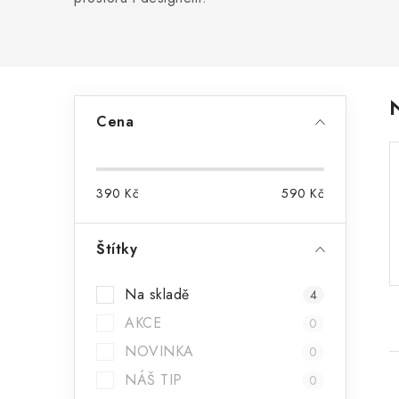
P
Cena
o
s
390
Kč
590
Kč
t
r
Štítky
a
Na skladě
4
n
AKCE
0
n
NOVINKA
0
í
NÁŠ TIP
0