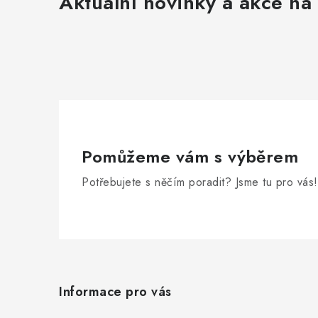
r
Aktuální novinky a akce na 
Pomůžeme vám s výběrem
i
Potřebujete s něčím poradit? Jsme tu pro vás!
Z
á
Informace pro vás
p