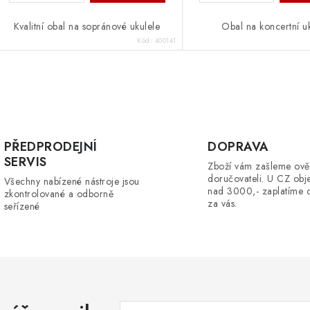
Kvalitní obal na sopránové ukulele
Obal na koncertní u
Kód:
400141
O
v
PŘEDPRODEJNÍ
DOPRAVA
SERVIS
Zboží vám zašleme ově
á
doručovateli. U CZ obj
Všechny nabízené nástroje jsou
d
nad 3000,- zaplatíme 
zkontrolované a odborně
za vás.
seřízené
a
c
p