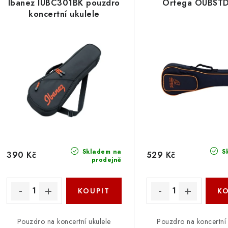
Ibanez IUBC301BK pouzdro
Ortega OUBST
ý
e
koncertní ukulele
p
n
í
s
p
p
r
r
o
o
d
d
u
Skladem na
S
390 Kč
529 Kč
prodejně
u
k
k
t
ů
ů
Pouzdro na koncertní ukulele
Pouzdro na koncertní 