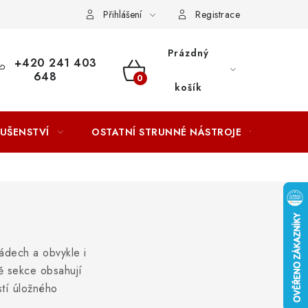
ACOVÁNÍ OSOBNÍCH ÚDAJŮ
Přihlášení
Registrace
Prázdný
+420 241 403
648
NÁKUPNÍ
košík
KOŠÍK
LUŠENSTVÍ
OSTATNÍ STRUNNÉ NÁSTROJE
AKCE
ádech a obvykle i
bě sekce obsahují
ostí úložného