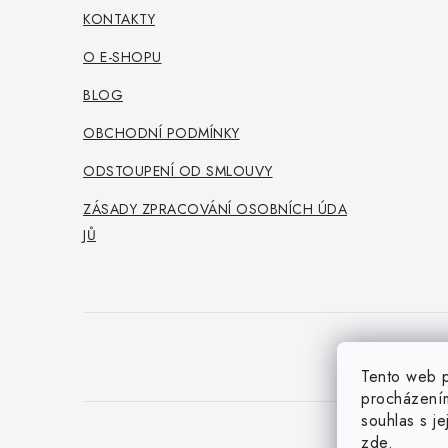
a
KONTAKTY
t
O E-SHOPU
í
BLOG
OBCHODNÍ PODMÍNKY
ODSTOUPENÍ OD SMLOUVY
ZÁSADY ZPRACOVÁNÍ OSOBNÍCH ÚDA
JŮ
Tento web p
procházením
souhlas s j
zde
.