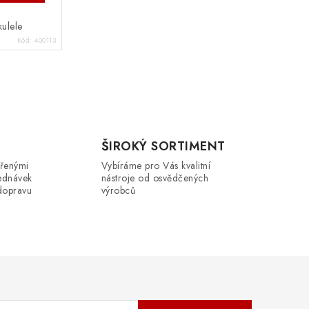
kulele
Kód:
400113
ŠIROKÝ SORTIMENT
řenými
Vybíráme pro Vás kvalitní
ednávek
nástroje od osvědčených
dopravu
výrobců