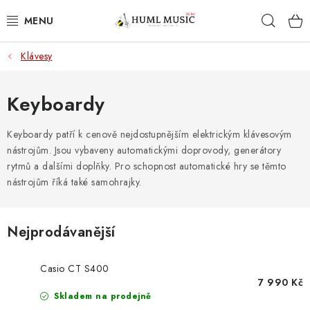
Přejít
Hleda
na
obsah
Klávesy
KYTARY
UKULELE
Keyboardy
DECHY
Keyboardy patří k cenově nejdostupnějším elektrickým klávesovým
nástrojům. Jsou vybaveny
automatickými doprovody, generátory
rytmů a dalšími doplňky. Pro schopnost automatické hry se těmto
KLÁVESY
nástrojům říká také samohrajky.
BICÍ
Nejprodávanější
ZVUK
Casio CT S400
KYTAROVÉ PŘÍSLUŠENSTVÍ
7 990 Kč
Skladem na prodejně