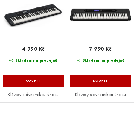
d
o
u
d
k
u
t
k
ů
t
ů
4 990 Kč
7 990 Kč
Skladem na prodejně
Skladem na prodejně
Klávesy s dynamikou úhozu
Klávesy s dynamikou úhozu
O
v