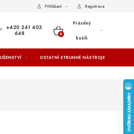
ACOVÁNÍ OSOBNÍCH ÚDAJŮ
Přihlášení
Registrace
Prázdný
+420 241 403
648
NÁKUPNÍ
košík
KOŠÍK
LUŠENSTVÍ
OSTATNÍ STRUNNÉ NÁSTROJE
AKCE