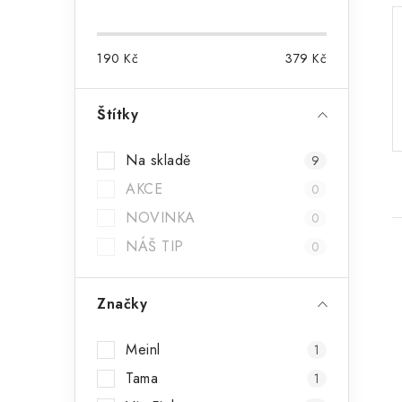
o
s
190
Kč
379
Kč
t
r
Štítky
a
Na skladě
9
n
AKCE
0
n
NOVINKA
0
í
NÁŠ TIP
0
p
Značky
a
n
i
Meinl
1
e
Tama
1