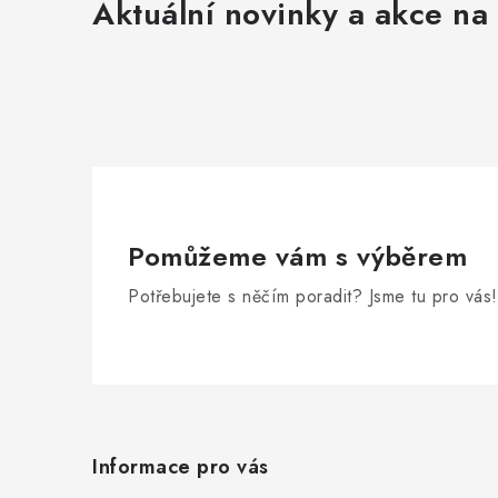
r
Aktuální novinky a akce na 
Pomůžeme vám s výběrem
i
Potřebujete s něčím poradit? Jsme tu pro vás!
Z
á
Informace pro vás
p