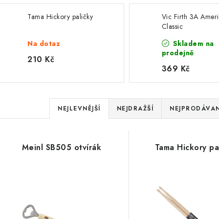
Tama Hickory paličky
Vic Firth 3A Amer
Classic
Na dotaz
Skladem na
prodejně
210 Kč
369 Kč
Ř
NEJLEVNĚJŠÍ
NEJDRAŽŠÍ
NEJPRODÁVAN
a
V
z
Meinl SB505 otvírák
Tama Hickory pa
ý
e
p
n
í
s
p