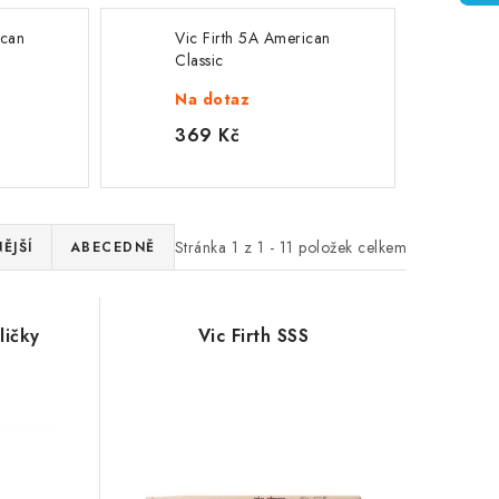
ican
Vic Firth 5A American
Classic
Na dotaz
369 Kč
Stránka
1
z
1
-
11
položek celkem
ĚJŠÍ
ABECEDNĚ
ličky
Vic Firth SSS