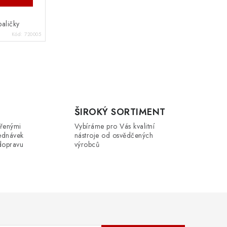
aličky
Kód:
720005
ŠIROKÝ SORTIMENT
řenými
Vybíráme pro Vás kvalitní
ednávek
nástroje od osvědčených
dopravu
výrobců