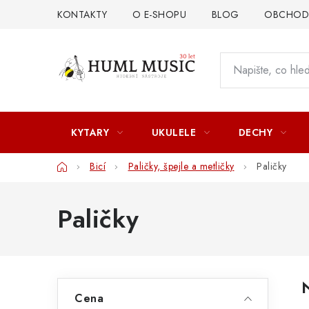
Přejít
KONTAKTY
O E-SHOPU
BLOG
OBCHODN
na
obsah
KYTARY
UKULELE
DECHY
Domů
Bicí
Paličky, špejle a metličky
Paličky
Paličky
P
Cena