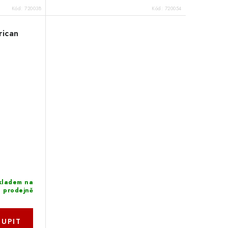
Kód:
720038
Kód:
720054
rican
kladem na
prodejně