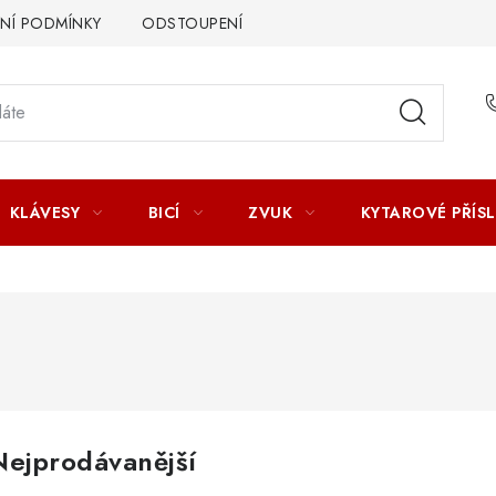
Í PODMÍNKY
ODSTOUPENÍ OD SMLOUVY
ZÁSADY ZPR
KLÁVESY
BICÍ
ZVUK
KYTAROVÉ PŘÍS
Nejprodávanější