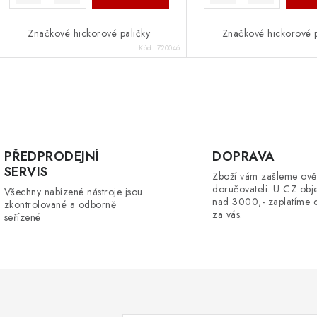
Značkové hickorové paličky
Značkové hickorové p
Kód:
720046
O
v
PŘEDPRODEJNÍ
DOPRAVA
SERVIS
Zboží vám zašleme ově
á
doručovateli. U CZ obj
Všechny nabízené nástroje jsou
d
nad 3000,- zaplatíme 
zkontrolované a odborně
za vás.
seřízené
a
c
p