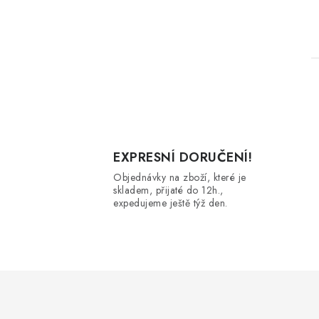
l
EXPRESNÍ DORUČENÍ!
Objednávky na zboží, které je
skladem, přijaté do 12h.,
expedujeme ještě týž den.
í