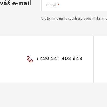
váš e-mail
E-mail
v
k
Vložením e-mailu souhlasíte s
podmínkami o
y
v
ý
p
+420 241 403 648
s
u