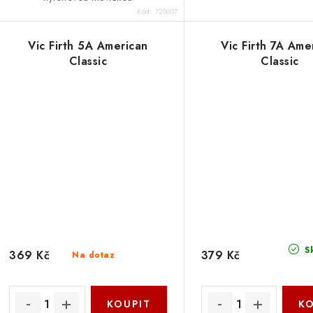
Kód:
720007
Vic Firth 5A American
Vic Firth 7A Ame
Classic
Classic
S
369 Kč
379 Kč
Na dotaz