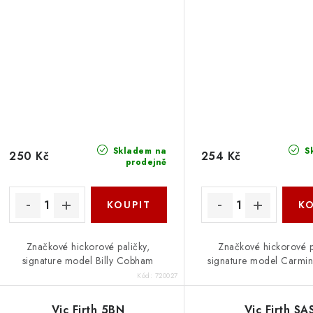
Skladem na
S
250 Kč
254 Kč
prodejně
Značkové hickorové paličky,
Značkové hickorové p
signature model Billy Cobham
signature model Carmi
Kód:
720027
Vic Firth 5BN
Vic Firth SA