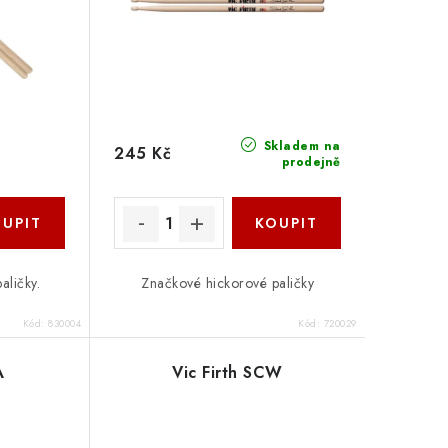
Skladem na
245 Kč
prodejně
aličky.
Značkové hickorové paličky
!
Kód:
830004
Kód:
720029
A
Vic Firth SCW