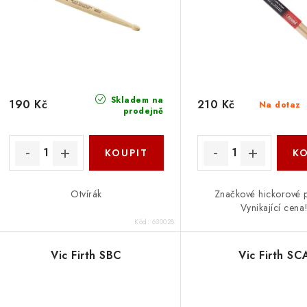
p
r
r
o
o
d
d
u
Skladem na
190 Kč
210 Kč
Na dotaz
prodejně
u
k
k
t
ů
ů
Otvírák
Značkové hickorové p
Vynikající cena
Kód:
630028
Vic Firth SBC
Vic Firth SC