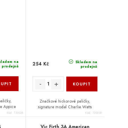
kladem na
Skladem na
254 Kč
prodejně
prodejně
aličky,
Značkové hickorové paličky,
ne Appice
signature model Charlie Watts
Kód:
720028
Kód:
720030
S
Vic Firth 3A American