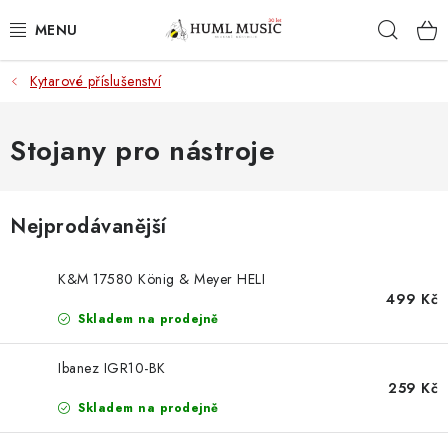
Přejít
Hleda
na
obsah
Kytarové příslušenství
KYTARY
UKULELE
Stojany pro nástroje
DECHY
Nejprodávanější
KLÁVESY
K&M 17580 König & Meyer HELI
BICÍ
499 Kč
Skladem na prodejně
ZVUK
Ibanez IGR10-BK
259 Kč
KYTAROVÉ PŘÍSLUŠENSTVÍ
Skladem na prodejně