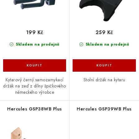
k
u
t
k
ů
t
ů
199 Kč
259 Kč
Skladem na prodejně
Skladem na prodejně
Kytarový černý samozamykací
Stolní držák na kytaru
držák na zeď z dílny špičkového
německého výrobce
Hercules GSP38WB Plus
Hercules GSP39WB Plus