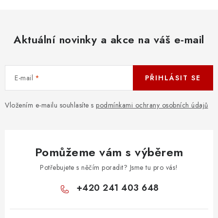
l
á
d
Aktuální novinky a akce na váš e-mail
a
c
í
E-mail
PŘIHLÁSIT SE
p
r
v
Vložením e-mailu souhlasíte s
podmínkami ochrany osobních údajů
k
y
v
Pomůžeme vám s výběrem
ý
p
Potřebujete s něčím poradit? Jsme tu pro vás!
i
+420 241 403 648
s
u