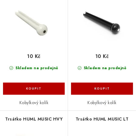
o
r
d
o
u
d
k
u
t
k
ů
t
ů
10 Kč
10 Kč
Skladem na prodejně
Skladem na prodejně
Kobylkový kolík
Kobylkový kolík
Trsátko HUML MUSIC HVY
Trsátko HUML MUSIC LT