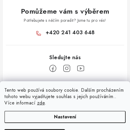
u
Pomůžeme vám s výběrem
Potřebujete s něčím poradit? Jsme tu pro vás!
+420 241 403 648
Z
Tento web používá soubory cookie. Dalším procházením
á
tohoto webu vyjadřujete souhlas s jejich používáním..
Informace pro vás
p
Více informací
zde
.
a
KONTAKTY
t
Nastavení
O E-SHOPU
í