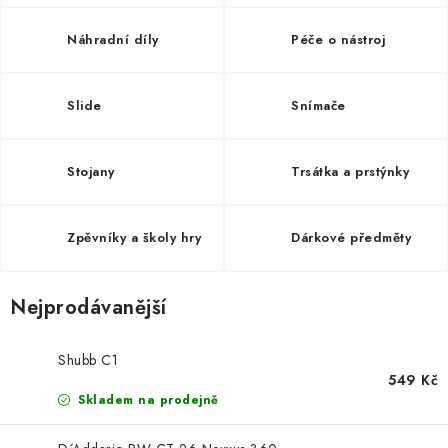
OSTATNÍ STRUNNÉ NÁSTROJE
Náhradní díly
Péče o nástroj
AKCE A SLEVY
KONTAKTY
Slide
Snímače
O E-SHOPU
Stojany
Trsátka a prstýnky
OBCHODNÍ PODMÍNKY
Zpěvníky a školy hry
Dárkové předměty
ODSTOUPENÍ OD SMLOUVY
Nejprodávanější
ZÁSADY ZPRACOVÁNÍ OSOBNÍCH ÚDAJŮ
Shubb C1
KONTAKTY
O E-SHOPU
BLOG
549 Kč
OBCHODNÍ PODMÍNKY
Skladem na prodejně
ODSTOUPENÍ OD SMLOUVY
ZÁSADY ZPRACOVÁNÍ OSOBNÍCH ÚDAJŮ