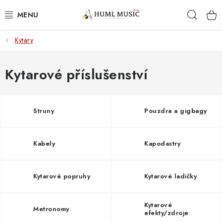
Přejít
Hleda
na
obsah
Kytary
KYTARY
UKULELE
Kytarové příslušenství
DECHY
Struny
Pouzdra a gigbagy
KLÁVESY
Kabely
Kapodastry
BICÍ
ZVUK
Kytarové popruhy
Kytarové ladičky
KYTAROVÉ PŘÍSLUŠENSTVÍ
Kytarové
Metronomy
efekty/zdroje