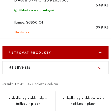
D´Addario PW-CT-26 Nexxus 360
649 Kč
Skladem na prodejně
Ibanez GSB50-C4
399 Kč
Na dotaz
FILTROVAT PRODUKTY
V
Ř
NEJLEVNĚJŠÍ
ý
a
p
z
i
e
Stránka
1
z
42
-
497
položek celkem
s
n
p
í
kobylkový kolík bílý s
kobylkový kolík černý s
tečkou - plast
tečkou - plast
r
p