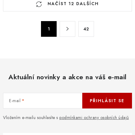
NAČÍST 12 DALŠÍCH
v
l
á
S
d
1
42
t
a
r
c
á
n
í
k
p
o
r
v
Aktuální novinky a akce na váš e-mail
v
á
k
n
y
í
v
E-mail
PŘIHLÁSIT SE
ý
p
Vložením e-mailu souhlasíte s
podmínkami ochrany osobních údajů
i
s