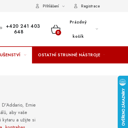
ACOVÁNÍ OSOBNÍCH ÚDAJŮ
Přihlášení
Registrace
Prázdný
+420 241 403
648
NÁKUPNÍ
košík
KOŠÍK
LUŠENSTVÍ
OSTATNÍ STRUNNÉ NÁSTROJE
AKCE
 D'Addario, Ernie
iálů, aby vaše
kytaru a užijte si
a
,
kontrabas
,