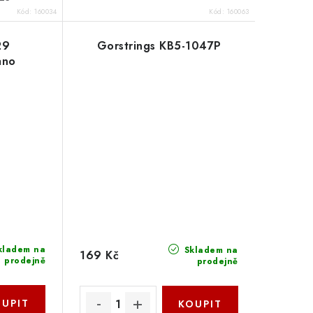
Kód:
160034
Kód:
160063
29
Gorstrings KB5-1047P
ano
kladem na
Skladem na
169 Kč
prodejně
prodejně