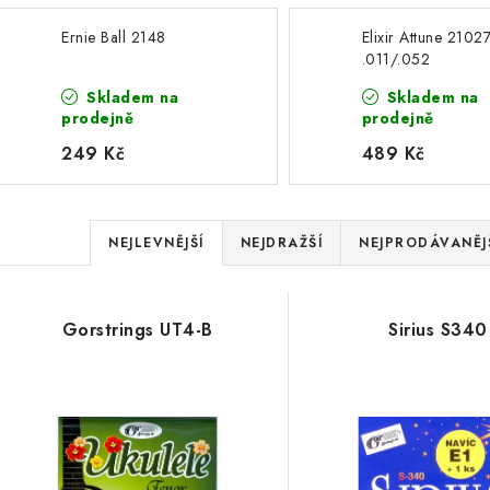
Ernie Ball 2148
Elixir Attune 2102
.011/.052
Skladem na
Skladem na
prodejně
prodejně
249 Kč
489 Kč
Ř
NEJLEVNĚJŠÍ
NEJDRAŽŠÍ
NEJPRODÁVANĚJ
a
V
z
Gorstrings UT4-B
Sirius S340
ý
e
p
n
í
s
p