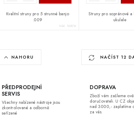
Kvalitní struny pro 5 strunné banjo
Struny pro sopránové a 
.009
ukulele
Kód:
160016
O
NAHORU
NAČÍST 12 D
v
á
PŘEDPRODEJNÍ
DOPRAVA
d
SERVIS
Zboží vám zašleme ově
a
doručovateli. U CZ obj
Všechny nabízené nástroje jsou
nad 3000,- zaplatíme 
zkontrolované a odborně
c
za vás.
seřízené
p