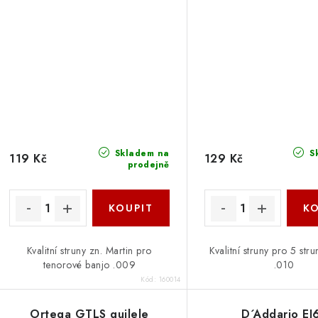
Skladem na
S
119 Kč
129 Kč
prodejně
Kvalitní struny zn. Martin pro
Kvalitní struny pro 5 str
tenorové banjo .009
.010
Kód:
160014
Ortega GTLS guilele
D´Addario EJ