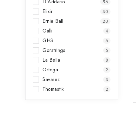
D´Addario
l
56
Elixir
30
Ernie Ball
20
Galli
4
GHS
6
Gorstrings
5
La Bella
8
Ortega
2
t
Savarez
3
Thomastik
2