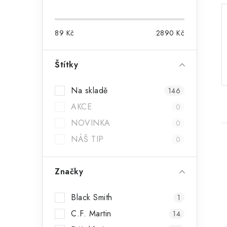
o
s
89
Kč
2890
Kč
t
r
Štítky
a
Na skladě
146
n
AKCE
0
n
NOVINKA
0
í
NÁŠ TIP
0
p
Značky
a
n
i
Black Smith
1
e
C.F. Martin
14