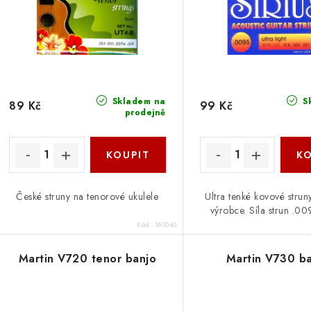
p
r
r
o
o
d
d
u
Skladem na
S
89 Kč
99 Kč
prodejně
u
k
k
t
ů
ů
České struny na tenorové ukulele
Ultra tenké kovové stru
výrobce. Síla strun .0
Kód:
160040
Martin V720 tenor banjo
Martin V730 b