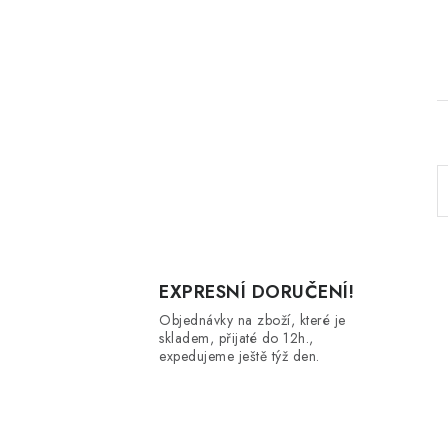
l
EXPRESNÍ DORUČENÍ!
Objednávky na zboží, které je
skladem, přijaté do 12h.,
expedujeme ještě týž den.
í