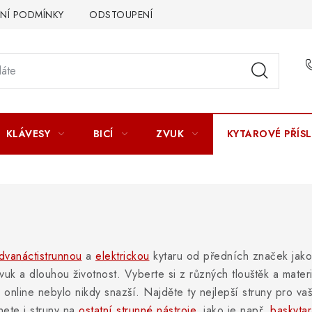
Í PODMÍNKY
ODSTOUPENÍ OD SMLOUVY
ZÁSADY ZPR
KLÁVESY
BICÍ
ZVUK
KYTAROVÉ PŘÍS
dvanáctistrunnou
a
elektrickou
kytaru od předních značek jako
 zvuk a dlouhou životnost. Vyberte si z různých tlouštěk a mater
online nebylo nikdy snazší. Najděte ty nejlepší struny pro vaši 
nete i struny na
ostatní strunné nástroje
, jako je např.
baskytar