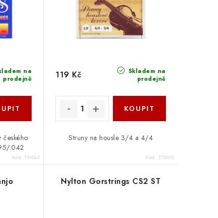
kladem na
Skladem na
119 Kč
prodejně
prodejně
ny českého
Struny na housle 3/4 a 4/4
095/.042
Kód:
110042
Kód:
170003
anjo
Nylton Gorstrings CS2 ST