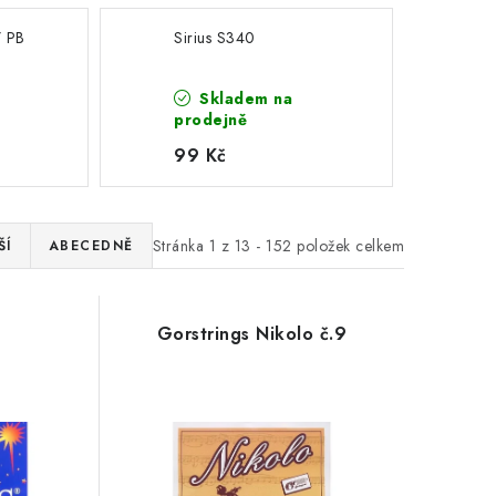
7 PB
Sirius S340
Skladem na
prodejně
99 Kč
Stránka
1
z
13
-
152
položek celkem
ŠÍ
ABECEDNĚ
Gorstrings Nikolo č.9