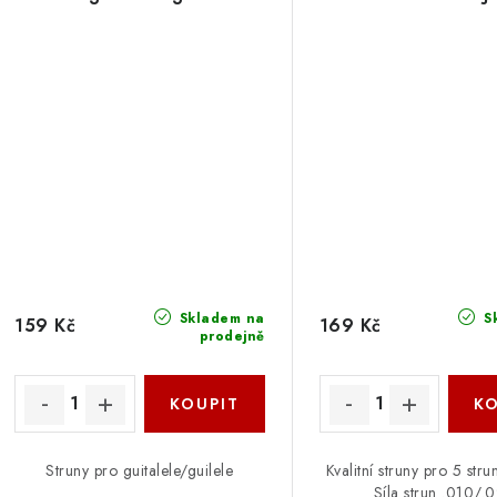
Skladem na
S
159 Kč
169 Kč
prodejně
Struny pro guitalele/guilele
Kvalitní struny pro 5 stru
Síla strun .010/.