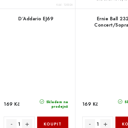
Kód:
120026
D´Addario EJ69
Ernie Ball 23
Concert/Sopr
Skladem na
S
169 Kč
169 Kč
prodejně