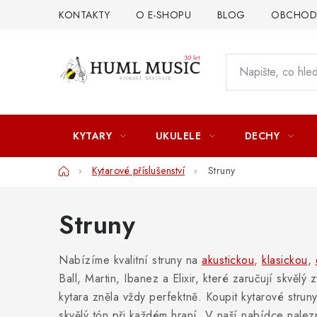
Přejít
KONTAKTY
O E-SHOPU
BLOG
OBCHODN
na
obsah
KYTARY
UKULELE
DECHY
Domů
Kytarové příslušenství
Struny
Struny
Nabízíme kvalitní struny na
akustickou
,
klasickou
,
Ball, Martin, Ibanez a Elixir, které zaručují skvělý
kytara zněla vždy perfektně. Koupit kytarové struny 
skvělý tón při každém hraní. V naší nabídce nalez