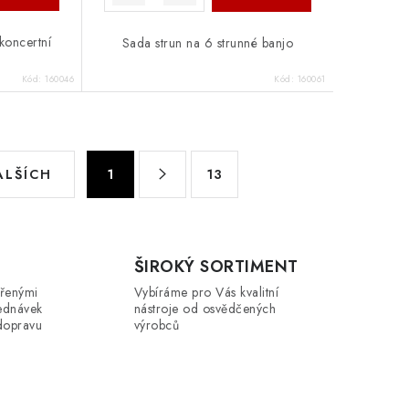
koncertní
Sada strun na 6 strunné banjo
Kód:
160046
Kód:
160061
S
ALŠÍCH
1
13
t
r
á
n
ŠIROKÝ SORTIMENT
k
řenými
Vybíráme pro Vás kvalitní
ednávek
o
nástroje od osvědčených
dopravu
výrobců
v
á
n