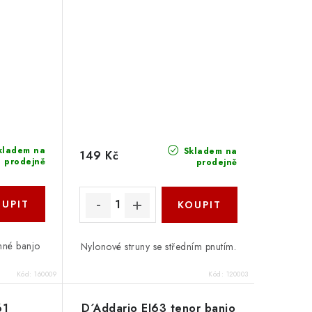
kladem na
Skladem na
149 Kč
prodejně
prodejně
unné banjo
Nylonové struny se středním pnutím.
Kód:
160009
Kód:
120003
61
D´Addario EJ63 tenor banjo