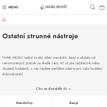
Přejít
Hleda
na
obsah
Domů
KYTARY
UKULELE
Ostatní strunné nástroje
DECHY
HUML MUSIC nabízí široký výběr mandolín, banjí a ukulele od
KLÁVESY
renomovaných značek za skvělé ceny. Ať už jste začátečník nebo
zkušený hudebník, u nás najdete perfektní nástroj pro vaše hudební
BICÍ
dobrodružství.
ZVUK
Chci se dozvědět víc
KYTAROVÉ PŘÍSLUŠENSTVÍ
Mandolíny
Banja