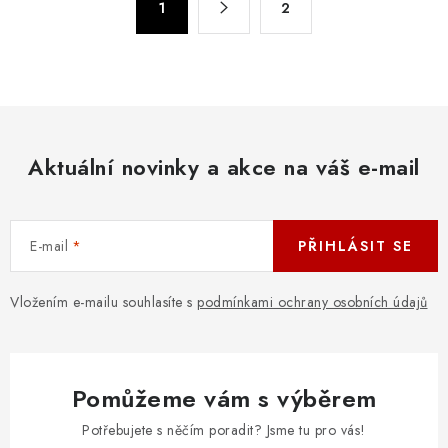
d
1
2
t
a
r
c
á
n
í
k
p
o
r
v
Aktuální novinky a akce na váš e-mail
v
á
k
n
y
í
v
E-mail
PŘIHLÁSIT SE
ý
p
Vložením e-mailu souhlasíte s
podmínkami ochrany osobních údajů
i
s
u
Pomůžeme vám s výběrem
Potřebujete s něčím poradit? Jsme tu pro vás!