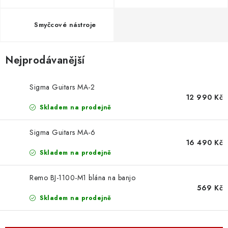
OSTATNÍ STRUNNÉ NÁSTROJE
Smyčcové nástroje
AKCE A SLEVY
KONTAKTY
Nejprodávanější
O E-SHOPU
Sigma Guitars MA-2
12 990 Kč
OBCHODNÍ PODMÍNKY
Skladem na prodejně
Sigma Guitars MA-6
ODSTOUPENÍ OD SMLOUVY
16 490 Kč
Skladem na prodejně
ZÁSADY ZPRACOVÁNÍ OSOBNÍCH ÚDAJŮ
Remo BJ-1100-M1 blána na banjo
569 Kč
KONTAKTY
O E-SHOPU
BLOG
Skladem na prodejně
OBCHODNÍ PODMÍNKY
ODSTOUPENÍ OD SMLOUVY
ZÁSADY ZPRACOVÁNÍ OSOBNÍCH ÚDAJŮ