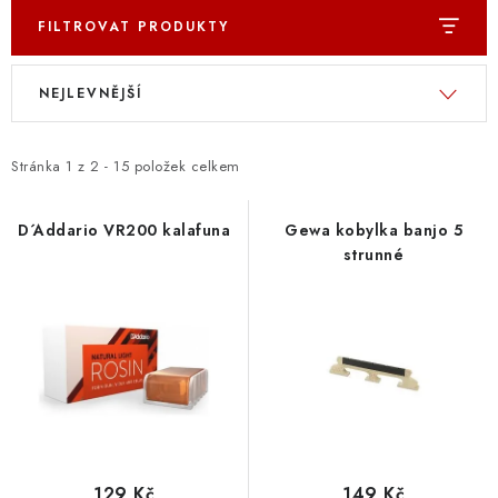
FILTROVAT PRODUKTY
V
Ř
NEJLEVNĚJŠÍ
ý
a
p
z
i
e
Stránka
1
z
2
-
15
položek celkem
s
n
p
í
D´Addario VR200 kalafuna
Gewa kobylka banjo 5
strunné
r
p
o
r
d
o
u
d
k
u
t
k
ů
t
ů
129 Kč
149 Kč