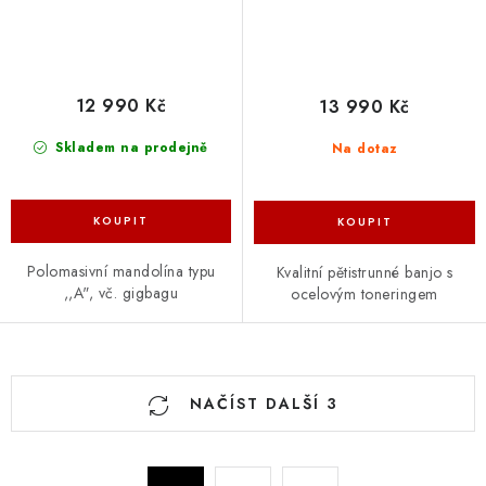
12 990 Kč
13 990 Kč
Skladem na prodejně
Na dotaz
Polomasivní mandolína typu
Kvalitní pětistrunné banjo s
,,A", vč. gigbagu
ocelovým toneringem
O
NAČÍST DALŠÍ 3
v
l
á
S