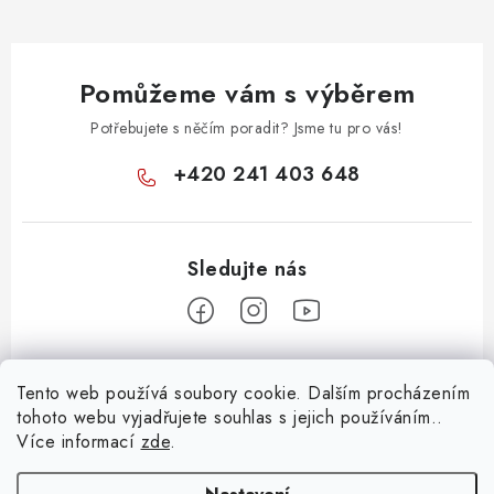
k
y
v
Pomůžeme vám s výběrem
ý
p
Potřebujete s něčím poradit? Jsme tu pro vás!
i
+420 241 403 648
s
u
Z
Tento web používá soubory cookie. Dalším procházením
á
tohoto webu vyjadřujete souhlas s jejich používáním..
Informace pro vás
p
Více informací
zde
.
a
KONTAKTY