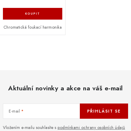
Chromatická foukací harmonika
O
v
l
á
d
Aktuální novinky a akce na váš e-mail
a
c
í
E-mail
PŘIHLÁSIT SE
p
r
v
Vložením e-mailu souhlasíte s
podmínkami ochrany osobních údajů