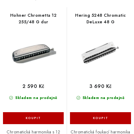
s
n
p
í
Hohner Chrometta 12
Hering 5248 Chromatic
255/48 G dur
DeLuxe 48 G
r
p
o
r
d
o
u
d
k
u
t
k
ů
t
ů
2 590 Kč
3 690 Kč
Skladem na prodejně
Skladem na prodejně
Chromatická harmonika s 12
Chromatická foukací harmonika