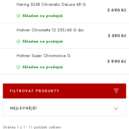
OSTATNÍ STRUNNÉ NÁSTROJE
Hering 5248 Chromatic DeLuxe 48 G
3 690 Kč
AKCE A SLEVY
Skladem na prodejně
Hohner Chrometta 12 255/48 G dur
KONTAKTY
2 590 Kč
Skladem na prodejně
O E-SHOPU
Hohner Super Chromonica G
OBCHODNÍ PODMÍNKY
3 990 Kč
Skladem na prodejně
ODSTOUPENÍ OD SMLOUVY
ZÁSADY ZPRACOVÁNÍ OSOBNÍCH ÚDAJŮ
FILTROVAT PRODUKTY
V
Ř
KONTAKTY
O E-SHOPU
BLOG
NEJLEVNĚJŠÍ
ý
a
OBCHODNÍ PODMÍNKY
ODSTOUPENÍ OD SMLOUVY
p
z
ZÁSADY ZPRACOVÁNÍ OSOBNÍCH ÚDAJŮ
i
e
Stránka
1
z
1
-
11
položek celkem