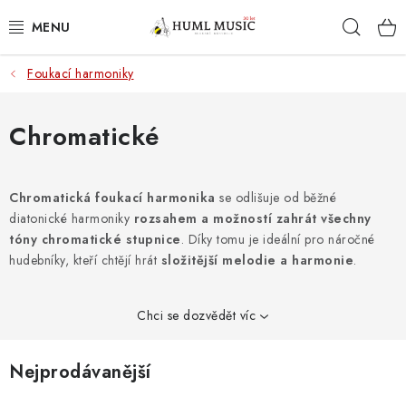
Přejít
Hleda
na
obsah
Foukací harmoniky
KYTARY
UKULELE
Chromatické
DECHY
Chromatická foukací harmonika
se odlišuje od běžné
diatonické harmoniky
KLÁVESY
rozsahem a možností zahrát všechny
tóny chromatické stupnice
. Díky tomu je ideální pro náročné
hudebníky, kteří chtějí hrát
složitější melodie a harmonie
.
BICÍ
ZVUK
Chci se dozvědět víc
KYTAROVÉ PŘÍSLUŠENSTVÍ
Nejprodávanější