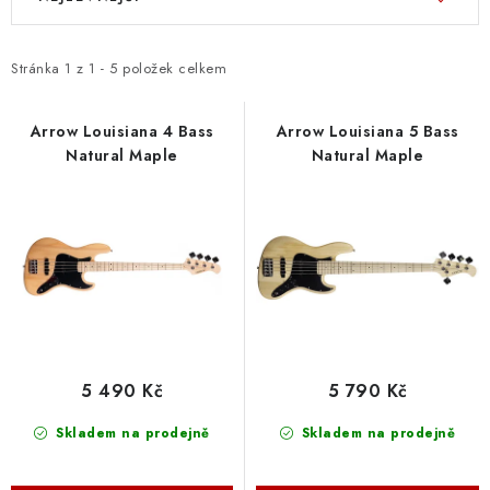
ý
a
p
z
i
e
Stránka
1
z
1
-
5
položek celkem
s
n
p
í
Arrow Louisiana 4 Bass
Arrow Louisiana 5 Bass
Natural Maple
Natural Maple
r
p
o
r
d
o
u
d
k
u
t
k
ů
t
ů
5 490 Kč
5 790 Kč
Skladem na prodejně
Skladem na prodejně