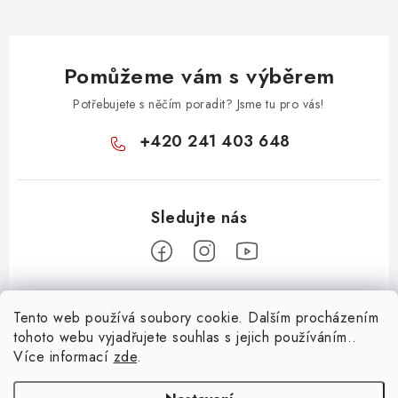
k
y
v
Pomůžeme vám s výběrem
ý
p
Potřebujete s něčím poradit? Jsme tu pro vás!
i
+420 241 403 648
s
u
Z
Tento web používá soubory cookie. Dalším procházením
á
tohoto webu vyjadřujete souhlas s jejich používáním..
Informace pro vás
p
Více informací
zde
.
a
KONTAKTY