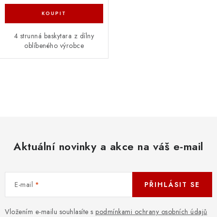
4 strunná baskytara z dílny
oblíbeného výrobce
O
v
l
á
d
Aktuální novinky a akce na váš e-mail
a
c
í
E-mail
PŘIHLÁSIT SE
p
r
v
Vložením e-mailu souhlasíte s
podmínkami ochrany osobních údajů