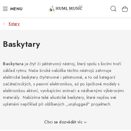
Přejít
Hleda
na
obsah
Kytary
KYTARY
UKULELE
Baskytary
DECHY
Baskytara
je čtyř či pětistrunný nástroj, který spolu s bicími tvoří
základ rytmu. Naše široká nabídka těchto nástrojů zahrnuje
KLÁVESY
elektrické baskytary čtyřstrunné i pětistrunné, a to od kategorií
začátečnických, s pasivní elektronikou, až po špičkové modely s
BICÍ
elektronikou aktivní, vynikajícími snímači a nádhernými výběrovými
materiály. Nabízíme také akustické baskytary, které najdou své
ZVUK
uplatnění například při oblíbených ,,unplugged" projektech.
KYTAROVÉ PŘÍSLUŠENSTVÍ
Chci se dozvědět víc