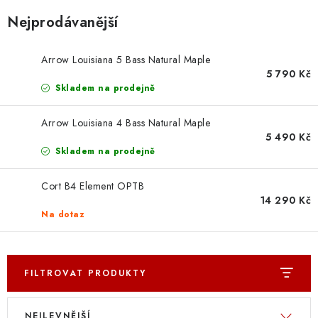
OSTATNÍ STRUNNÉ NÁSTROJE
Nejprodávanější
AKCE A SLEVY
Arrow Louisiana 5 Bass Natural Maple
5 790 Kč
KONTAKTY
Skladem na prodejně
O E-SHOPU
Arrow Louisiana 4 Bass Natural Maple
5 490 Kč
OBCHODNÍ PODMÍNKY
Skladem na prodejně
ODSTOUPENÍ OD SMLOUVY
Cort B4 Element OPTB
14 290 Kč
Na dotaz
ZÁSADY ZPRACOVÁNÍ OSOBNÍCH ÚDAJŮ
KONTAKTY
O E-SHOPU
BLOG
FILTROVAT PRODUKTY
OBCHODNÍ PODMÍNKY
ODSTOUPENÍ OD SMLOUVY
V
Ř
ZÁSADY ZPRACOVÁNÍ OSOBNÍCH ÚDAJŮ
NEJLEVNĚJŠÍ