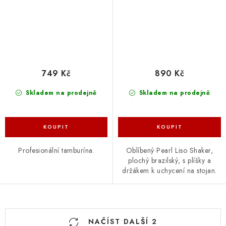
749 Kč
890 Kč
Skladem na prodejně
Skladem na prodejně
Profesionální tamburína.
Oblíbený Pearl Liso Shaker,
plochý brazilský, s plíšky a
držákem k uchycení na stojan.
O
NAČÍST DALŠÍ 2