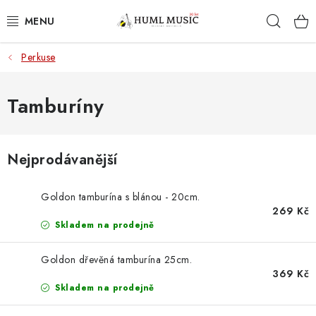
Přejít
Hleda
na
obsah
Perkuse
KYTARY
UKULELE
Tamburíny
DECHY
Nejprodávanější
KLÁVESY
Goldon tamburína s blánou - 20cm.
BICÍ
269 Kč
Skladem na prodejně
ZVUK
Goldon dřevěná tamburína 25cm.
369 Kč
KYTAROVÉ PŘÍSLUŠENSTVÍ
Skladem na prodejně