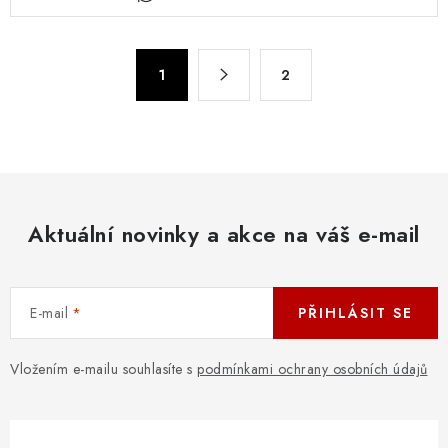
v
l
á
S
d
1
2
t
a
r
c
á
n
í
k
p
o
r
v
Aktuální novinky a akce na váš e-mail
v
á
k
n
y
í
v
E-mail
PŘIHLÁSIT SE
ý
p
Vložením e-mailu souhlasíte s
podmínkami ochrany osobních údajů
i
s
u