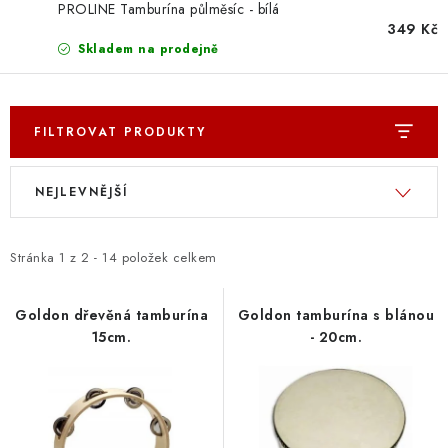
OSTATNÍ STRUNNÉ NÁSTROJE
PROLINE Tamburína půlměsíc - bílá
349 Kč
Skladem na prodejně
AKCE A SLEVY
KONTAKTY
FILTROVAT PRODUKTY
O E-SHOPU
V
Ř
NEJLEVNĚJŠÍ
ý
a
OBCHODNÍ PODMÍNKY
p
z
i
e
Stránka
1
z
2
-
14
položek celkem
ODSTOUPENÍ OD SMLOUVY
s
n
p
í
ZÁSADY ZPRACOVÁNÍ OSOBNÍCH ÚDAJŮ
Goldon dřevěná tamburína
Goldon tamburína s blánou
15cm.
- 20cm.
r
p
o
r
KONTAKTY
O E-SHOPU
BLOG
d
o
OBCHODNÍ PODMÍNKY
ODSTOUPENÍ OD SMLOUVY
u
d
ZÁSADY ZPRACOVÁNÍ OSOBNÍCH ÚDAJŮ