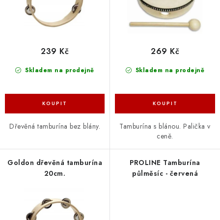
k
u
t
k
ů
t
ů
239 Kč
269 Kč
Skladem na prodejně
Skladem na prodejně
Dřevěná tamburína bez blány.
Tamburína s blánou. Palička v
ceně.
Goldon dřevěná tamburína
PROLINE Tamburína
20cm.
půlměsíc - červená