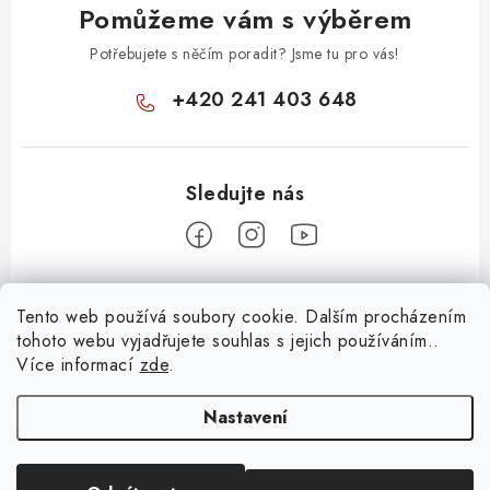
Pomůžeme vám s výběrem
Potřebujete s něčím poradit? Jsme tu pro vás!
+420 241 403 648
Z
Tento web používá soubory cookie. Dalším procházením
á
tohoto webu vyjadřujete souhlas s jejich používáním..
Informace pro vás
p
Více informací
zde
.
a
KONTAKTY
t
Nastavení
O E-SHOPU
í
BLOG