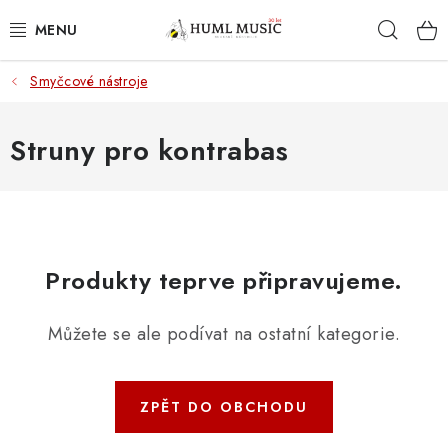
Přejít
Hleda
na
obsah
Smyčcové nástroje
KYTARY
UKULELE
Struny pro kontrabas
DECHY
KLÁVESY
Produkty teprve připravujeme.
BICÍ
Můžete se ale podívat na ostatní kategorie.
ZVUK
KYTAROVÉ PŘÍSLUŠENSTVÍ
ZPĚT DO OBCHODU