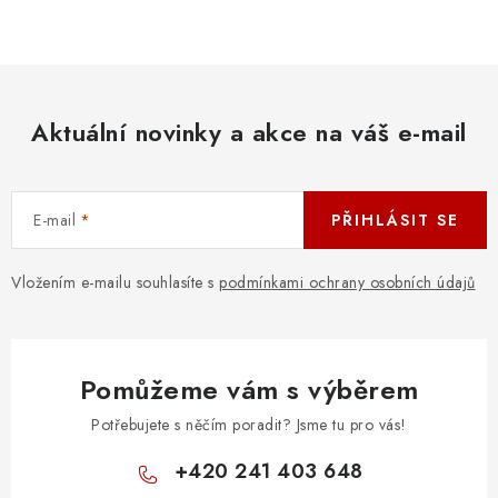
OSTATNÍ STRUNNÉ NÁSTROJE
AKCE A SLEVY
KONTAKTY
Aktuální novinky a akce na váš e-mail
O E-SHOPU
E-mail
PŘIHLÁSIT SE
OBCHODNÍ PODMÍNKY
Vložením e-mailu souhlasíte s
podmínkami ochrany osobních údajů
ODSTOUPENÍ OD SMLOUVY
ZÁSADY ZPRACOVÁNÍ OSOBNÍCH ÚDAJŮ
Pomůžeme vám s výběrem
KONTAKTY
O E-SHOPU
BLOG
Potřebujete s něčím poradit? Jsme tu pro vás!
OBCHODNÍ PODMÍNKY
ODSTOUPENÍ OD SMLOUVY
+420 241 403 648
ZÁSADY ZPRACOVÁNÍ OSOBNÍCH ÚDAJŮ