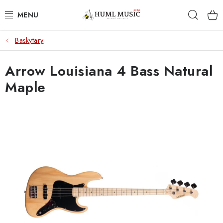
Přejít
Hleda
na
obsah
Baskytary
KYTARY
Arrow Louisiana 4 Bass Natural
UKULELE
Maple
DECHY
KLÁVESY
BICÍ
ZVUK
KYTAROVÉ PŘÍSLUŠENSTVÍ