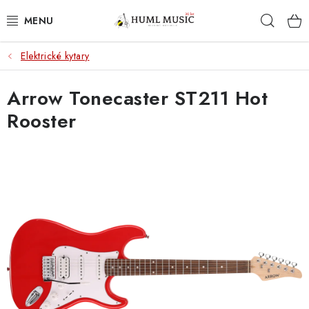
Přejít
Hleda
na
obsah
Elektrické kytary
KYTARY
Arrow Tonecaster ST211 Hot
UKULELE
Rooster
DECHY
KLÁVESY
BICÍ
ZVUK
KYTAROVÉ PŘÍSLUŠENSTVÍ