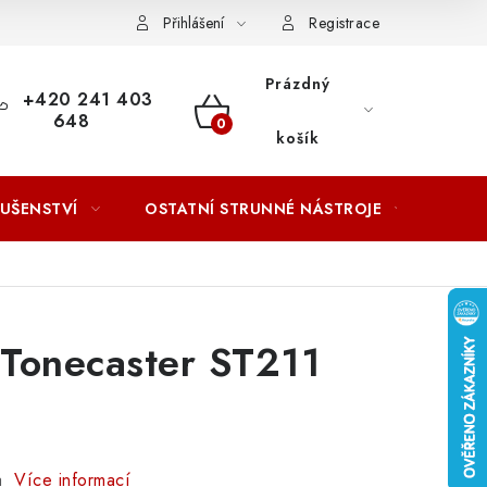
ACOVÁNÍ OSOBNÍCH ÚDAJŮ
Přihlášení
Registrace
Prázdný
+420 241 403
648
NÁKUPNÍ
košík
KOŠÍK
LUŠENSTVÍ
OSTATNÍ STRUNNÉ NÁSTROJE
AKCE
Tonecaster ST211
ra
Více informací