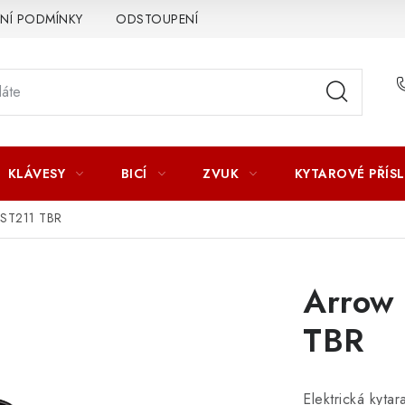
Í PODMÍNKY
ODSTOUPENÍ OD SMLOUVY
ZÁSADY ZPR
KLÁVESY
BICÍ
ZVUK
KYTAROVÉ PŘÍS
 ST211 TBR
Arrow 
TBR
Elektrická kyta