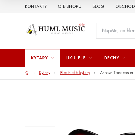
Přejít
KONTAKTY
O E-SHOPU
BLOG
OBCHODN
na
obsah
KYTARY
UKULELE
DECHY
Domů
Kytary
Elektrické kytary
Arrow Tonecaster