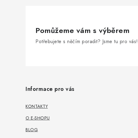
Pomůžeme vám s výběrem
Potřebujete s něčím poradit? Jsme tu pro vás!
Z
á
Informace pro vás
p
a
KONTAKTY
t
O E-SHOPU
í
BLOG