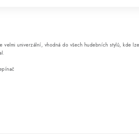
 Je velmi univerzální, vhodná do všech hudebních stylů, kde lze
al.
řepínač