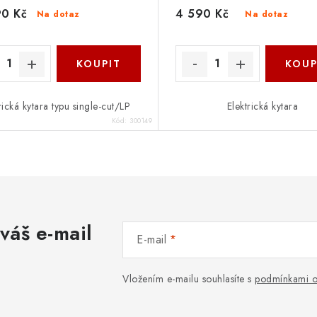
90 Kč
4 590 Kč
Na dotaz
Na dotaz
rická kytara typu single-cut/LP
Elektrická kytara
Kód:
300149
váš e-mail
E-mail
Vložením e-mailu souhlasíte s
podmínkami o