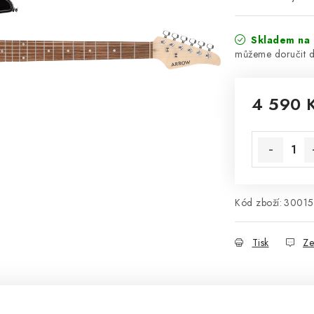
Skladem na 
4 590 
Měrná cena
Kód zboží:
3001
Tisk
Ze