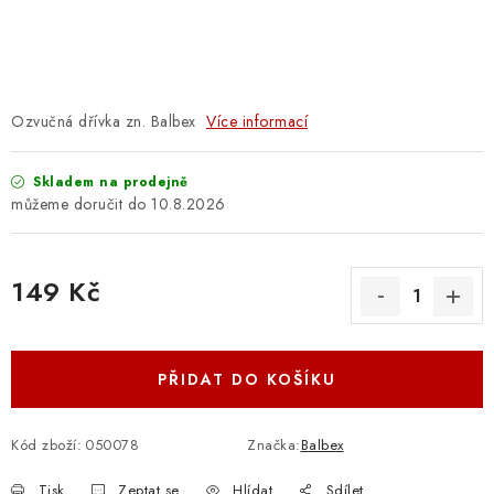
OSTATNÍ STRUNNÉ NÁSTROJE
AKCE A SLEVY
KONTAKTY
Ozvučná dřívka zn. Balbex
Více informací
O E-SHOPU
Skladem na prodejně
10.8.2026
OBCHODNÍ PODMÍNKY
149 Kč
ODSTOUPENÍ OD SMLOUVY
Měrná cena:
ZÁSADY ZPRACOVÁNÍ OSOBNÍCH ÚDAJŮ
PŘIDAT DO KOŠÍKU
KONTAKTY
O E-SHOPU
BLOG
OBCHODNÍ PODMÍNKY
ODSTOUPENÍ OD SMLOUVY
Kód zboží:
050078
Značka:
Balbex
ZÁSADY ZPRACOVÁNÍ OSOBNÍCH ÚDAJŮ
Tisk
Zeptat se
Hlídat
Sdílet