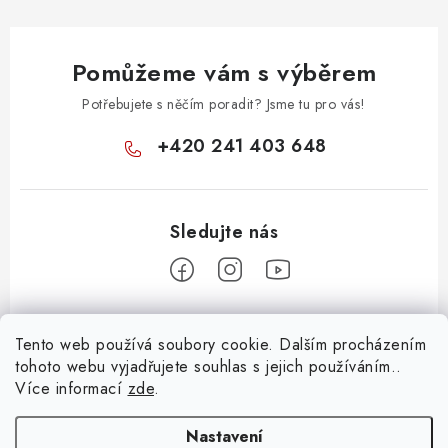
Pomůžeme vám s výběrem
Potřebujete s něčím poradit? Jsme tu pro vás!
+420 241 403 648
Z
Tento web používá soubory cookie. Dalším procházením
á
tohoto webu vyjadřujete souhlas s jejich používáním..
Informace pro vás
p
Více informací
zde
.
a
KONTAKTY
t
Nastavení