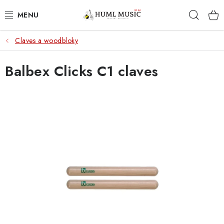
Přejít
Hleda
na
obsah
Claves a woodbloky
KYTARY
Balbex Clicks C1 claves
UKULELE
DECHY
KLÁVESY
BICÍ
ZVUK
KYTAROVÉ PŘÍSLUŠENSTVÍ