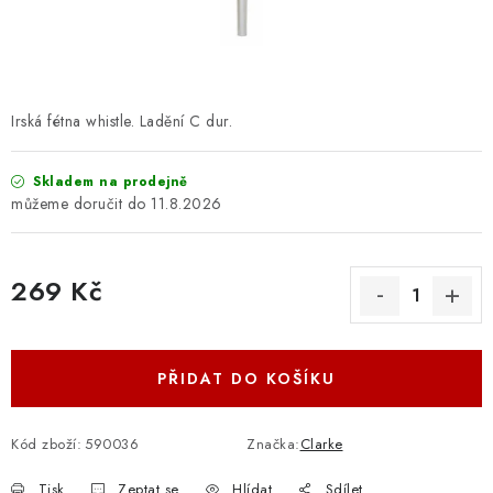
OSTATNÍ STRUNNÉ NÁSTROJE
AKCE A SLEVY
KONTAKTY
Irská fétna whistle. Ladění C dur.
O E-SHOPU
Skladem na prodejně
11.8.2026
OBCHODNÍ PODMÍNKY
269 Kč
ODSTOUPENÍ OD SMLOUVY
Měrná cena:
ZÁSADY ZPRACOVÁNÍ OSOBNÍCH ÚDAJŮ
PŘIDAT DO KOŠÍKU
KONTAKTY
O E-SHOPU
BLOG
OBCHODNÍ PODMÍNKY
ODSTOUPENÍ OD SMLOUVY
Kód zboží:
590036
Značka:
Clarke
ZÁSADY ZPRACOVÁNÍ OSOBNÍCH ÚDAJŮ
Tisk
Zeptat se
Hlídat
Sdílet