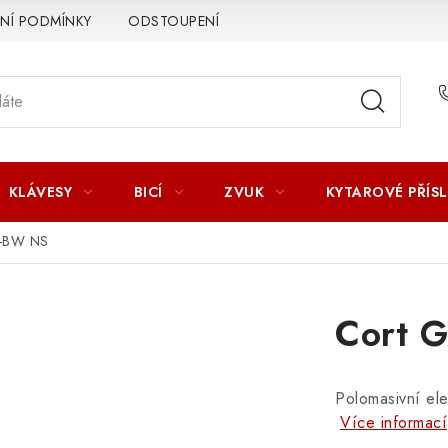
Í PODMÍNKY
ODSTOUPENÍ OD SMLOUVY
ZÁSADY ZPR
KLÁVESY
BICÍ
ZVUK
KYTAROVÉ PŘÍS
F-BW NS
Cort 
Polomasivní ele
Více informací