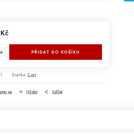
 Kč
:
PŘIDAT DO KOŠÍKU
1
Značka:
Cort
ptat se
Hlídat
Sdílet