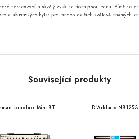
obré zpracování a skvělý zvuk za dostupnou cenu, čímž se pro
ých a akustických kytar pro mnoho dalších světově známých z
Související produkty
shman Loudbox Mini BT
D´Addario NB1253