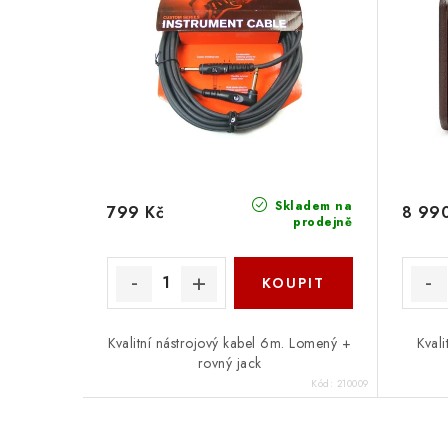
Skladem na
799 Kč
8 99
prodejně
Kvalitní nástrojový kabel 6m. Lomený +
Kval
rovný jack
Kód:
210009