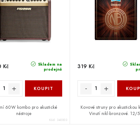
Skladem na
Skla
0 Kč
319 Kč
prodejně
p
itní 60W kombo pro akustické
Kovové struny pro akustickou k
nástroje
Vinutí nikl-bronzové. 12/
Kód:
340003