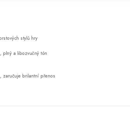
rstových stylů hry
 plný a libozvučný tón
, zaručuje brilantní přenos