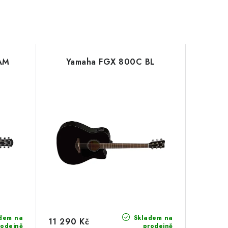
AM
Yamaha FGX 800C BL
dem na
Skladem na
11 290 Kč
rodejně
prodejně