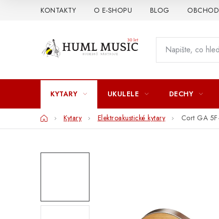
Přejít
KONTAKTY
O E-SHOPU
BLOG
OBCHODN
na
obsah
KYTARY
UKULELE
DECHY
Domů
Kytary
Elektroakustické kytary
Cort GA 5