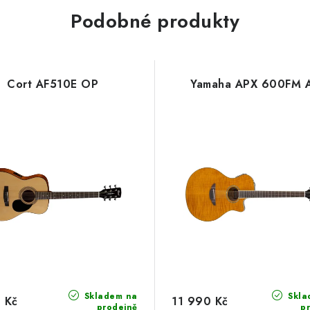
Podobné produkty
Cort AF510E OP
Yamaha APX 600FM 
Skladem na
Skla
 Kč
11 990 Kč
prodejně
p