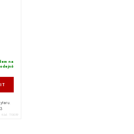
dem na
rodejně
ytaru.
53
Kód:
110059