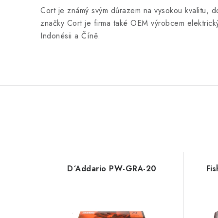
Cort je známý svým důrazem na vysokou kvalitu, d
značky Cort je firma také OEM výrobcem elektrick
Indonésii a Číně.
D´Addario PW-GRA-20
Fi