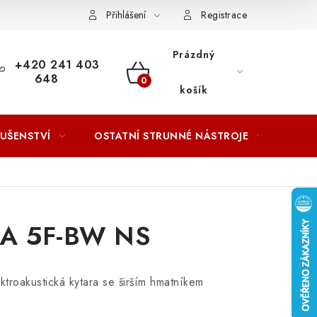
ACOVÁNÍ OSOBNÍCH ÚDAJŮ
Přihlášení
Registrace
Prázdný
+420 241 403
648
NÁKUPNÍ
košík
KOŠÍK
LUŠENSTVÍ
OSTATNÍ STRUNNÉ NÁSTROJE
AKCE
GA 5F-BW NS
ktroakustická kytara se širším hmatníkem