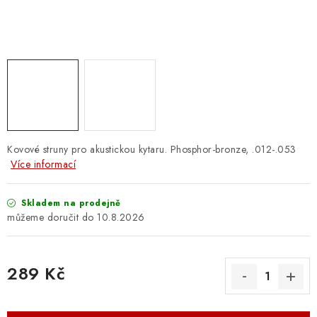
OSTATNÍ STRUNNÉ NÁSTROJE
AKCE A SLEVY
KONTAKTY
O E-SHOPU
OBCHODNÍ PODMÍNKY
Kovové struny pro akustickou kytaru. Phosphor-bronze, .012-.053
Více informací
ODSTOUPENÍ OD SMLOUVY
Skladem na prodejně
10.8.2026
ZÁSADY ZPRACOVÁNÍ OSOBNÍCH ÚDAJŮ
KONTAKTY
O E-SHOPU
BLOG
289 Kč
OBCHODNÍ PODMÍNKY
ODSTOUPENÍ OD SMLOUVY
Měrná cena:
ZÁSADY ZPRACOVÁNÍ OSOBNÍCH ÚDAJŮ