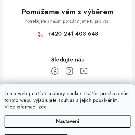
Pomůžeme vám s výběrem
Potřebujete s něčím poradit? Jsme tu pro vás!
+420 241 403 648
Z
Tento web používá soubory cookie. Dalším procházením
á
tohoto webu vyjadřujete souhlas s jejich používáním..
Informace pro vás
p
Více informací
zde
.
a
KONTAKTY
t
Nastavení
O E-SHOPU
í