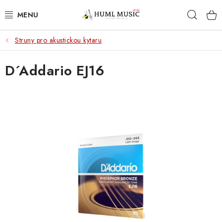
Přejít
Hleda
na
obsah
Struny pro akustickou kytaru
KYTARY
D´Addario EJ16
UKULELE
DECHY
KLÁVESY
BICÍ
ZVUK
KYTAROVÉ PŘÍSLUŠENSTVÍ