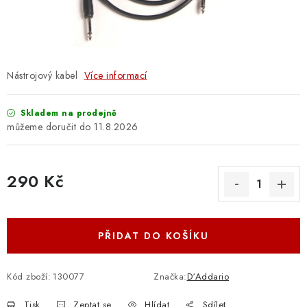
OSTATNÍ STRUNNÉ NÁSTROJE
AKCE A SLEVY
KONTAKTY
Nástrojový kabel
Více informací
O E-SHOPU
Skladem na prodejně
11.8.2026
OBCHODNÍ PODMÍNKY
290 Kč
ODSTOUPENÍ OD SMLOUVY
Měrná cena:
ZÁSADY ZPRACOVÁNÍ OSOBNÍCH ÚDAJŮ
PŘIDAT DO KOŠÍKU
KONTAKTY
O E-SHOPU
BLOG
OBCHODNÍ PODMÍNKY
ODSTOUPENÍ OD SMLOUVY
Kód zboží:
130077
Značka:
D´Addario
ZÁSADY ZPRACOVÁNÍ OSOBNÍCH ÚDAJŮ
Tisk
Zeptat se
Hlídat
Sdílet