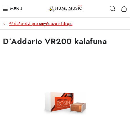
Přejít
Hleda
na
obsah
Příslušenství pro smyčcové nástroje
KYTARY
D´Addario VR200 kalafuna
UKULELE
DECHY
KLÁVESY
BICÍ
ZVUK
KYTAROVÉ PŘÍSLUŠENSTVÍ