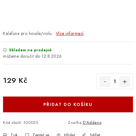
OSTATNÍ STRUNNÉ NÁSTROJE
AKCE A SLEVY
KONTAKTY
Kalafuna pro housle/violu.
Více informací
O E-SHOPU
Skladem na prodejně
12.8.2026
OBCHODNÍ PODMÍNKY
129 Kč
ODSTOUPENÍ OD SMLOUVY
Měrná cena:
ZÁSADY ZPRACOVÁNÍ OSOBNÍCH ÚDAJŮ
PŘIDAT DO KOŠÍKU
KONTAKTY
O E-SHOPU
BLOG
OBCHODNÍ PODMÍNKY
ODSTOUPENÍ OD SMLOUVY
Kód zboží:
520035
Značka:
D´Addario
ZÁSADY ZPRACOVÁNÍ OSOBNÍCH ÚDAJŮ
Tisk
Zeptat se
Hlídat
Sdílet