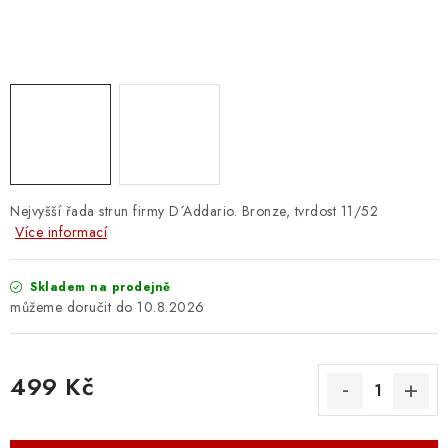
OSTATNÍ STRUNNÉ NÁSTROJE
AKCE A SLEVY
KONTAKTY
O E-SHOPU
OBCHODNÍ PODMÍNKY
Nejvyšší řada strun firmy D´Addario. Bronze, tvrdost 11/52
Více informací
ODSTOUPENÍ OD SMLOUVY
Skladem na prodejně
10.8.2026
ZÁSADY ZPRACOVÁNÍ OSOBNÍCH ÚDAJŮ
KONTAKTY
O E-SHOPU
BLOG
499 Kč
OBCHODNÍ PODMÍNKY
ODSTOUPENÍ OD SMLOUVY
Měrná cena:
ZÁSADY ZPRACOVÁNÍ OSOBNÍCH ÚDAJŮ