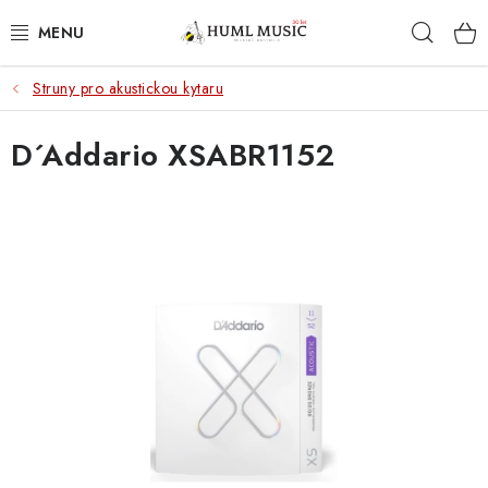
Přejít
Hleda
na
obsah
Struny pro akustickou kytaru
KYTARY
D´Addario XSABR1152
UKULELE
DECHY
KLÁVESY
BICÍ
ZVUK
KYTAROVÉ PŘÍSLUŠENSTVÍ