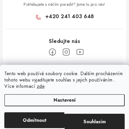
Potřebujete s něčím poradit? Jsme tu pro vás!
+420 241 403 648
Z
Tento web používá soubory cookie. Dalším procházením
á
tohoto webu vyjadřujete souhlas s jejich používáním..
Informace pro vás
p
Více informací
zde
.
a
KONTAKTY
t
Nastavení
O E-SHOPU
í
BLOG
Odmítnout
Souhlasím
Copyright 2026
Huml Music
. Všechna práva vyhrazena.
OBCHODNÍ PODMÍNKY
Vytvořil Shoptet