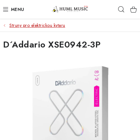
Přejít
Hleda
na
obsah
Struny pro elektrickou kytaru
KYTARY
D´Addario XSE0942-3P
UKULELE
DECHY
KLÁVESY
BICÍ
ZVUK
KYTAROVÉ PŘÍSLUŠENSTVÍ