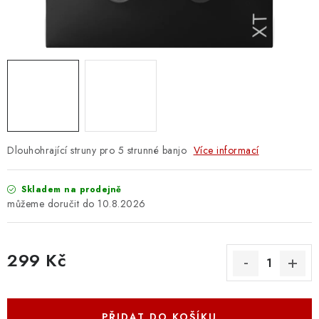
OSTATNÍ STRUNNÉ NÁSTROJE
AKCE A SLEVY
KONTAKTY
O E-SHOPU
OBCHODNÍ PODMÍNKY
Dlouhohrající struny pro 5 strunné banjo
Více informací
ODSTOUPENÍ OD SMLOUVY
Skladem na prodejně
10.8.2026
ZÁSADY ZPRACOVÁNÍ OSOBNÍCH ÚDAJŮ
299 Kč
KONTAKTY
O E-SHOPU
BLOG
Měrná cena:
OBCHODNÍ PODMÍNKY
ODSTOUPENÍ OD SMLOUVY
ZÁSADY ZPRACOVÁNÍ OSOBNÍCH ÚDAJŮ
PŘIDAT DO KOŠÍKU