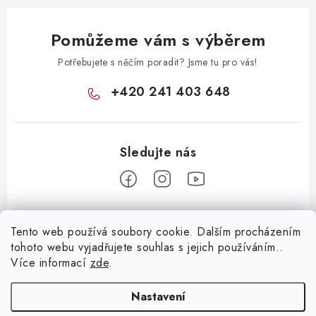
y
v
Pomůžeme vám s výběrem
ý
p
Potřebujete s něčím poradit? Jsme tu pro vás!
i
+420 241 403 648
s
u
Z
Tento web používá soubory cookie. Dalším procházením
á
tohoto webu vyjadřujete souhlas s jejich používáním..
Informace pro vás
p
Více informací
zde
.
a
KONTAKTY
t
Nastavení
O E-SHOPU