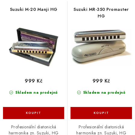
o
r
d
o
Suzuki M-20 Manji HG
Suzuki MR-350 Promaster
u
d
HG
k
u
t
k
ů
t
ů
999 Kč
999 Kč
Skladem na prodejně
Skladem na prodejně
Profesionální diatonická
Profesionální diatonická
harmonika zn. Suzuki, HG
harmonika zn. Suzuki, HG