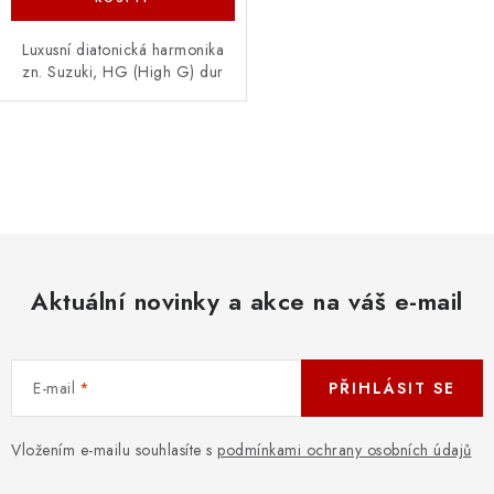
Luxusní diatonická harmonika
zn. Suzuki, HG (High G) dur
O
v
l
á
d
Aktuální novinky a akce na váš e-mail
a
c
í
E-mail
PŘIHLÁSIT SE
p
r
v
Vložením e-mailu souhlasíte s
podmínkami ochrany osobních údajů
k