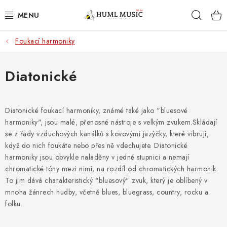
Přejít
Hleda
na
obsah
Foukací harmoniky
KYTARY
UKULELE
Diatonické
DECHY
Diatonické foukací harmoniky,
známé také jako "bluesové
harmoniky",
KLÁVESY
jsou malé,
přenosné nástroje s velkým zvukem.
Skládají
se z řady vzduchových kanálků s kovovými jazýčky,
které vibrují,
když do nich foukáte nebo přes ně vdechujete.
Diatonické
BICÍ
harmoniky jsou obvykle naladěny v jedné stupnici a nemají
chromatické tóny mezi nimi,
na rozdíl od chromatických harmonik.
ZVUK
To jim dává charakteristický "bluesový" zvuk,
který je oblíbený v
mnoha žánrech hudby,
včetně blues,
bluegrass,
country,
rocku a
KYTAROVÉ PŘÍSLUŠENSTVÍ
folku.