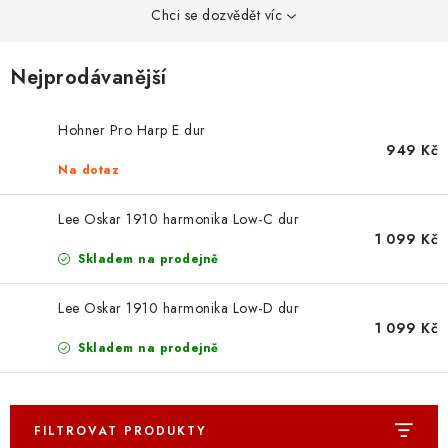
OSTATNÍ STRUNNÉ NÁSTROJE
Chci se dozvědět víc
AKCE A SLEVY
Nejprodávanější
KONTAKTY
Hohner Pro Harp E dur
949 Kč
O E-SHOPU
Na dotaz
OBCHODNÍ PODMÍNKY
Lee Oskar 1910 harmonika Low-C dur
1 099 Kč
Skladem na prodejně
ODSTOUPENÍ OD SMLOUVY
Lee Oskar 1910 harmonika Low-D dur
ZÁSADY ZPRACOVÁNÍ OSOBNÍCH ÚDAJŮ
1 099 Kč
Skladem na prodejně
KONTAKTY
O E-SHOPU
BLOG
OBCHODNÍ PODMÍNKY
ODSTOUPENÍ OD SMLOUVY
ZÁSADY ZPRACOVÁNÍ OSOBNÍCH ÚDAJŮ
FILTROVAT PRODUKTY