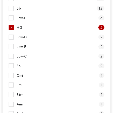
Bb
12
Low-F
5
HG
5
Low-D
2
Low-E
2
Low-C
2
Eb
2
Cmi
1
Emi
1
Bbmi
1
Ami
1