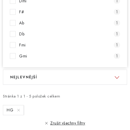
Dmi
1
F#
1
Ab
1
Db
1
Fmi
1
Gmi
1
V
Ř
NEJLEVNĚJŠÍ
ý
a
p
z
i
e
Stránka
1
z
1
-
5
položek celkem
s
n
HG
p
í
r
p
Zrušit všechny filtry