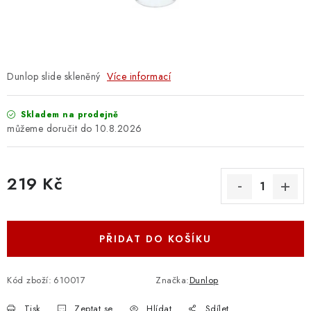
OSTATNÍ STRUNNÉ NÁSTROJE
AKCE A SLEVY
KONTAKTY
Dunlop slide skleněný
Více informací
O E-SHOPU
Skladem na prodejně
10.8.2026
OBCHODNÍ PODMÍNKY
219 Kč
ODSTOUPENÍ OD SMLOUVY
Měrná cena:
ZÁSADY ZPRACOVÁNÍ OSOBNÍCH ÚDAJŮ
PŘIDAT DO KOŠÍKU
KONTAKTY
O E-SHOPU
BLOG
OBCHODNÍ PODMÍNKY
ODSTOUPENÍ OD SMLOUVY
Kód zboží:
610017
Značka:
Dunlop
ZÁSADY ZPRACOVÁNÍ OSOBNÍCH ÚDAJŮ
Tisk
Zeptat se
Hlídat
Sdílet