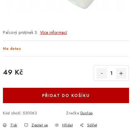
OSTATNÍ STRUNNÉ NÁSTROJE
AKCE A SLEVY
KONTAKTY
Palcový prstýnek S
Více informací
O E-SHOPU
Na dotaz
OBCHODNÍ PODMÍNKY
49 Kč
ODSTOUPENÍ OD SMLOUVY
Měrná cena:
ZÁSADY ZPRACOVÁNÍ OSOBNÍCH ÚDAJŮ
PŘIDAT DO KOŠÍKU
KONTAKTY
O E-SHOPU
BLOG
Kód zboží:
530063
Značka:
Dunlop
OBCHODNÍ PODMÍNKY
ODSTOUPENÍ OD SMLOUVY
Tisk
Zeptat se
Hlídat
Sdílet
ZÁSADY ZPRACOVÁNÍ OSOBNÍCH ÚDAJŮ