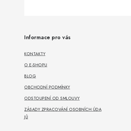
Z
á
Informace pro vás
p
a
KONTAKTY
t
O E-SHOPU
í
BLOG
OBCHODNÍ PODMÍNKY
ODSTOUPENÍ OD SMLOUVY
ZÁSADY ZPRACOVÁNÍ OSOBNÍCH ÚDA
JŮ