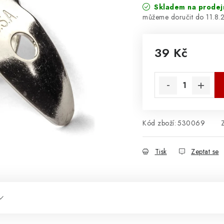
Skladem na prodej
11.8.
39 Kč
Měrná cena:
Kód zboží:
530069
Tisk
Zeptat se