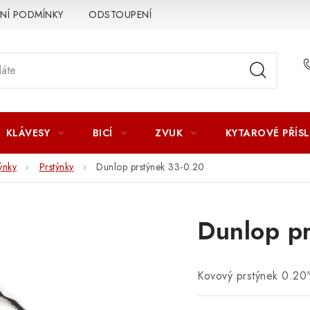
Í PODMÍNKY
ODSTOUPENÍ OD SMLOUVY
ZÁSADY ZPR
KLÁVESY
BICÍ
ZVUK
KYTAROVÉ PŘÍS
ýnky
Prstýnky
Dunlop prstýnek 33-0.20
Dunlop p
Kovový prstýnek 0.20