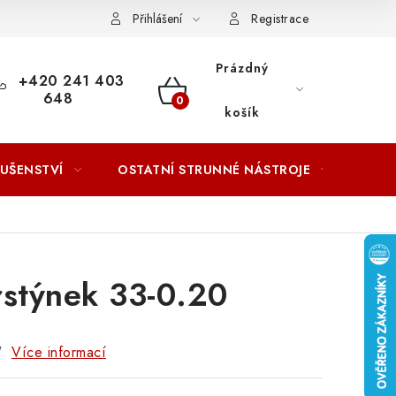
ACOVÁNÍ OSOBNÍCH ÚDAJŮ
Přihlášení
Registrace
Prázdný
+420 241 403
648
NÁKUPNÍ
košík
KOŠÍK
LUŠENSTVÍ
OSTATNÍ STRUNNÉ NÁSTROJE
AKCE
rstýnek 33-0.20
"
Více informací