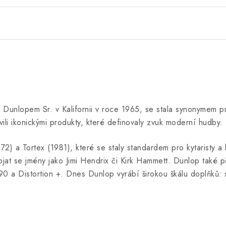
Dunlopem Sr. v Kalifornii v roce 1965, se stala synonymem pro
vili ikonickými produkty, které definovaly zvuk moderní hudby.
72) a Tortex (1981), které se staly standardem pro kytaristy a 
jat se jmény jako Jimi Hendrix či Kirk Hammett. Dunlop také 
0 a Distortion +. Dnes Dunlop vyrábí širokou škálu doplňků: st