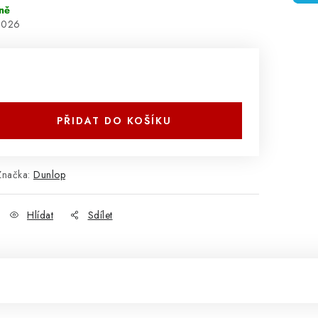
ně
2026
PŘIDAT DO KOŠÍKU
Značka:
Dunlop
Hlídat
Sdílet