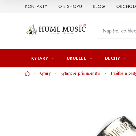
Přejít
KONTAKTY
O E-SHOPU
BLOG
OBCHODN
na
obsah
KYTARY
UKULELE
DECHY
Domů
Kytary
Kytarové příslušenství
Trsátka a prst