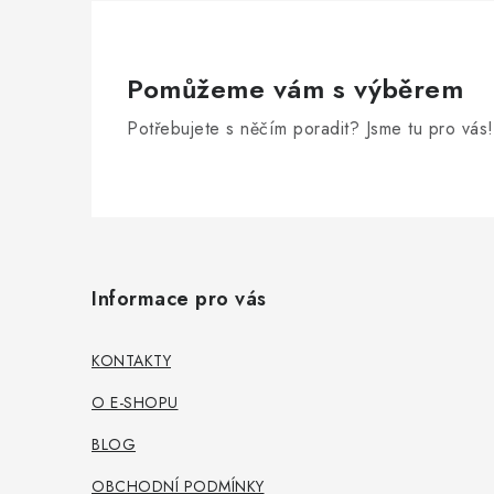
Pomůžeme vám s výběrem
Potřebujete s něčím poradit? Jsme tu pro vás!
Z
á
Informace pro vás
p
a
KONTAKTY
t
O E-SHOPU
í
BLOG
OBCHODNÍ PODMÍNKY