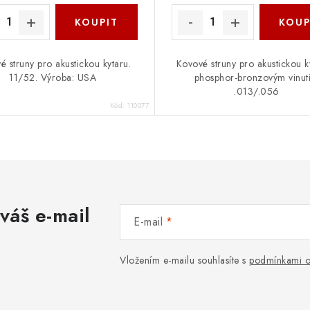
é struny pro akustickou kytaru.
Kovové struny pro akustickou k
11/52. Výroba: USA
phosphor-bronzovým vinut
.013/.056
Kód:
110077
váš e-mail
E-mail
Vložením e-mailu souhlasíte s
podmínkami o