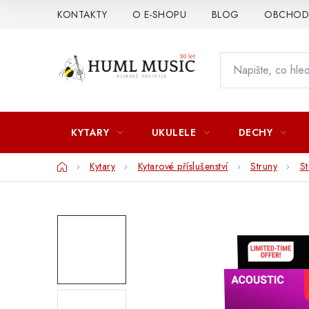
Přejít
KONTAKTY
O E-SHOPU
BLOG
OBCHODN
na
obsah
KYTARY
UKULELE
DECHY
Domů
Kytary
Kytarové příslušenství
Struny
St