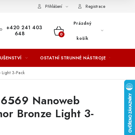
ACOVÁNÍ OSOBNÍCH ÚDAJŮ
Přihlášení
Registrace
Prázdný
+420 241 403
648
NÁKUPNÍ
košík
KOŠÍK
LUŠENSTVÍ
OSTATNÍ STRUNNÉ NÁSTROJE
AKCE
 Light 3-Pack
r 16569 Nanoweb
or Bronze Light 3-