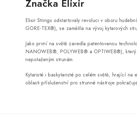
Značka Elixir
Elixir Strings odstartovaly revoluci v oboru hude
GORE-TEX®), se zaměřila na vývoj kytarových stru
Jako první na světě zavedla patentovanou technolo
NANOWEB®, POLYWEB® a OPTIWEB®), který chrání v
nepotaženým strunám.
Kytaristé i baskytaristé po celém světě, hrající na 
oblasti příslušenství pro strunné nástroje pokračuj