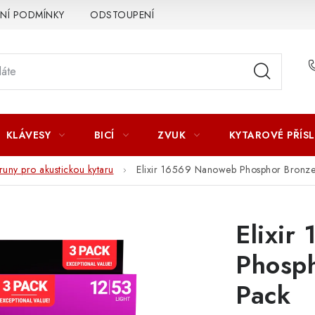
Í PODMÍNKY
ODSTOUPENÍ OD SMLOUVY
ZÁSADY ZPR
KLÁVESY
BICÍ
ZVUK
KYTAROVÉ PŘÍS
runy pro akustickou kytaru
Elixir 16569 Nanoweb Phosphor Bronze
Elixi
Phosph
Pack