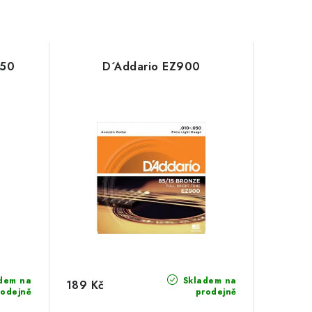
550
D´Addario EZ900
dem na
Skladem na
189 Kč
rodejně
prodejně