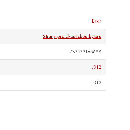
Elixir
Struny pro akustickou kytaru
733132165698
.012
.012