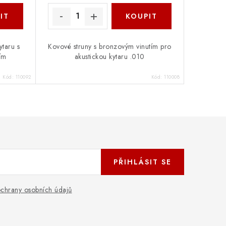
ytaru s
Kovové struny s bronzovým vinutím pro
ím
akustickou kytaru .010
Kód:
110092
Kód:
110008
PŘIHLÁSIT SE
chrany osobních údajů