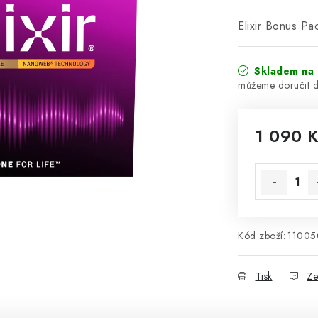
Elixir Bonus P
Skladem na 
1 090 
Měrná cena
Kód zboží:
11005
Tisk
Ze