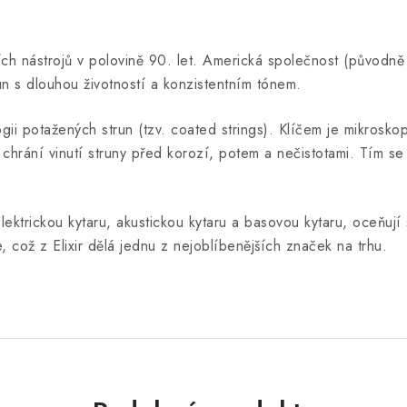
bních nástrojů v polovině 90. let. Americká společnost (původ
n s dlouhou životností a konzistentním tónem.
gii potažených strun (tzv. coated strings). Klíčem je mikrosko
inutí struny před korozí, potem a nečistotami. Tím se živ
elektrickou kytaru, akustickou kytaru a basovou kytaru, oceňují 
e, což z Elixir dělá jednu z nejoblíbenějších značek na trhu.