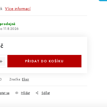
ack
Více informací
prodejně
11.8.2026
Kč
:
PŘIDAT DO KOŠÍKU
0
Značka:
Elixir
ptat se
Hlídat
Sdílet