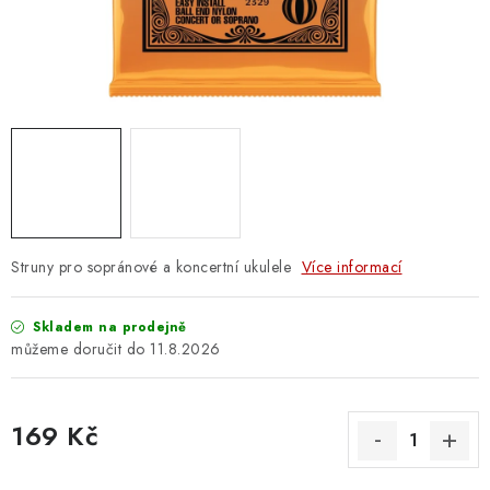
OSTATNÍ STRUNNÉ NÁSTROJE
AKCE A SLEVY
KONTAKTY
O E-SHOPU
OBCHODNÍ PODMÍNKY
Struny pro sopránové a koncertní ukulele
Více informací
ODSTOUPENÍ OD SMLOUVY
Skladem na prodejně
ZÁSADY ZPRACOVÁNÍ OSOBNÍCH ÚDAJŮ
11.8.2026
KONTAKTY
O E-SHOPU
BLOG
169 Kč
OBCHODNÍ PODMÍNKY
ODSTOUPENÍ OD SMLOUVY
Měrná cena:
ZÁSADY ZPRACOVÁNÍ OSOBNÍCH ÚDAJŮ