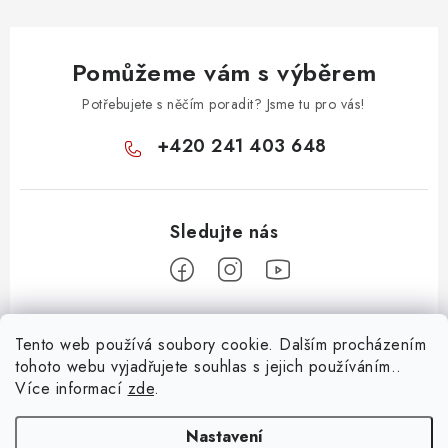
Pomůžeme vám s výběrem
Potřebujete s něčím poradit? Jsme tu pro vás!
+420 241 403 648
Z
Tento web používá soubory cookie. Dalším procházením
á
tohoto webu vyjadřujete souhlas s jejich používáním..
Informace pro vás
p
Více informací
zde
.
a
KONTAKTY
t
Nastavení