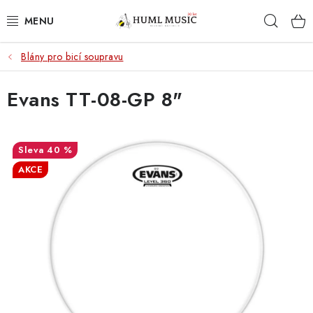
Přejít
Hleda
na
obsah
Blány pro bicí soupravu
KYTARY
Evans TT-08-GP 8"
UKULELE
DECHY
40 %
KLÁVESY
AKCE
BICÍ
ZVUK
KYTAROVÉ PŘÍSLUŠENSTVÍ