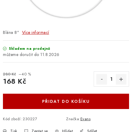
OSTATNÍ STRUNNÉ NÁSTROJE
AKCE A SLEVY
KONTAKTY
Blána 8"
Více informací
O E-SHOPU
Skladem na prodejně
11.8.2026
OBCHODNÍ PODMÍNKY
280 Kč
–40 %
ODSTOUPENÍ OD SMLOUVY
168 Kč
Měrná cena:
ZÁSADY ZPRACOVÁNÍ OSOBNÍCH ÚDAJŮ
PŘIDAT DO KOŠÍKU
KONTAKTY
O E-SHOPU
BLOG
OBCHODNÍ PODMÍNKY
ODSTOUPENÍ OD SMLOUVY
Kód zboží:
230227
Značka:
Evans
ZÁSADY ZPRACOVÁNÍ OSOBNÍCH ÚDAJŮ
Tisk
Zeptat se
Hlídat
Sdílet