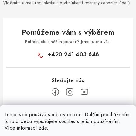
Vložením e-mailu souhlasíte s
podmínkami ochrany osobních údajů
Pomůžeme vám s výběrem
Potřebujete s něčím poradit? Jsme tu pro vás!
+420 241 403 648
Z
Tento web používá soubory cookie. Dalším procházením
á
tohoto webu vyjadřujete souhlas s jejich používáním..
Informace pro vás
p
Více informací
zde
.
a
KONTAKTY