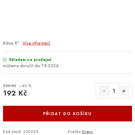
OSTATNÍ STRUNNÉ NÁSTROJE
AKCE A SLEVY
KONTAKTY
Blána 8"
Více informací
O E-SHOPU
Skladem na prodejně
OBCHODNÍ PODMÍNKY
7.8.2026
ODSTOUPENÍ OD SMLOUVY
320 Kč
–40 %
192 Kč
ZÁSADY ZPRACOVÁNÍ OSOBNÍCH ÚDAJŮ
Měrná cena:
KONTAKTY
O E-SHOPU
BLOG
PŘIDAT DO KOŠÍKU
OBCHODNÍ PODMÍNKY
ODSTOUPENÍ OD SMLOUVY
ZÁSADY ZPRACOVÁNÍ OSOBNÍCH ÚDAJŮ
Kód zboží:
230225
Značka:
Evans