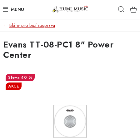
Přejít
Hleda
na
obsah
Blány pro bicí soupravu
KYTARY
Evans TT-08-PC1 8" Power
UKULELE
Center
DECHY
KLÁVESY
40 %
AKCE
BICÍ
ZVUK
KYTAROVÉ PŘÍSLUŠENSTVÍ