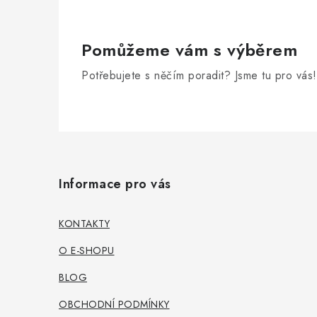
Pomůžeme vám s výběrem
Potřebujete s něčím poradit? Jsme tu pro vás!
Z
á
Informace pro vás
p
a
KONTAKTY
t
O E-SHOPU
í
BLOG
OBCHODNÍ PODMÍNKY