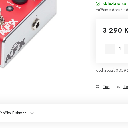
Skladem na 
3 290 
Měrná cena
Kód zboží:
0059
Tisk
Ze
Značka Fishman