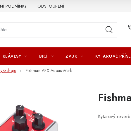
Í PODMÍNKY
ODSTOUPENÍ OD SMLOUVY
ZÁSADY ZPR
KLÁVESY
BICÍ
ZVUK
KYTAROVÉ PŘÍS
ty/zdroje
Fishman AFX AcoustiVerb
Fishma
Kytarový rever