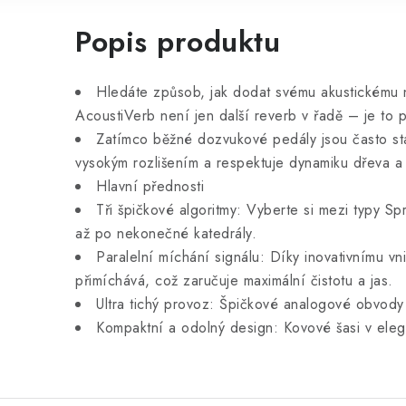
Popis produktu
Hledáte způsob, jak dodat svému akustickému ná
AcoustiVerb není jen další reverb v řadě – je to p
Zatímco běžné dozvukové pedály jsou často sta
vysokým rozlišením a respektuje dynamiku dřeva a 
Hlavní přednosti
Tři špičkové algoritmy: Vyberte si mezi typy Spr
až po nekonečné katedrály.
Paralelní míchání signálu: Díky inovativnímu v
přimíchává, což zaručuje maximální čistotu a jas.
Ultra tichý provoz: Špičkové analogové obvody 
Kompaktní a odolný design: Kovové šasi v eleg