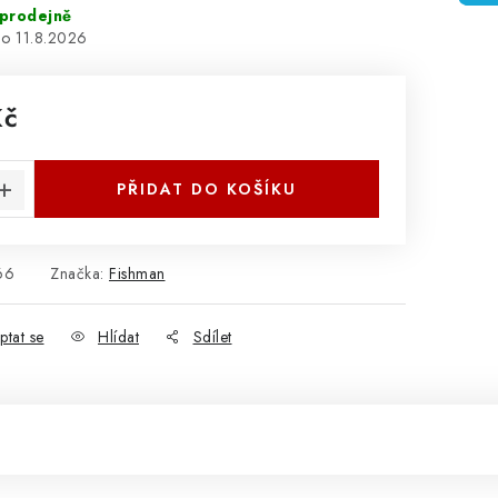
prodejně
11.8.2026
Kč
:
PŘIDAT DO KOŠÍKU
66
Značka:
Fishman
ptat se
Hlídat
Sdílet