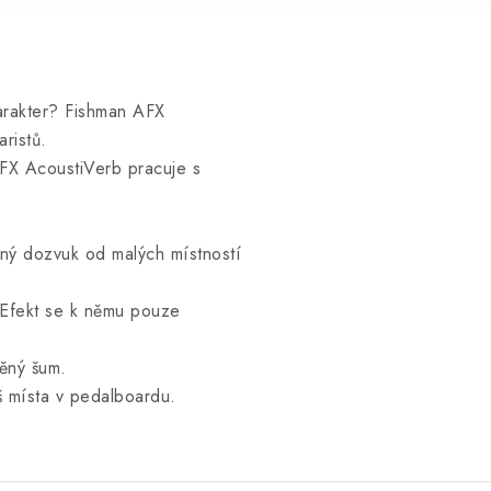
harakter? Fishman AFX
ristů.
AFX AcoustiVerb pracuje s
zený dozvuk od malých místností
. Efekt se k němu pouze
těný šum.
š místa v pedalboardu.