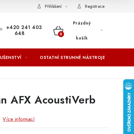
ACOVÁNÍ OSOBNÍCH ÚDAJŮ
Přihlášení
Registrace
Prázdný
+420 241 403
648
NÁKUPNÍ
košík
KOŠÍK
LUŠENSTVÍ
OSTATNÍ STRUNNÉ NÁSTROJE
AKCE
n AFX AcoustiVerb
b
Více informací