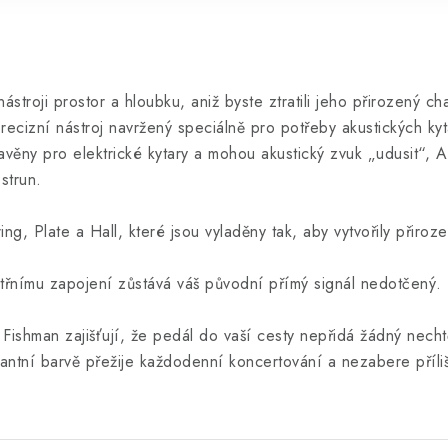
stroji prostor a hloubku, aniž byste ztratili jeho přirozený c
recizní nástroj navržený speciálně pro potřeby akustických kyta
věny pro elektrické kytary a mohou akustický zvuk „udusit“, 
strun.
ing, Plate a Hall, které jsou vyladěny tak, aby vytvořily přiro
nitřnímu zapojení zůstává váš původní přímý signál nedotčený
Fishman zajišťují, že pedál do vaší cesty nepřidá žádný nech
antní barvě přežije každodenní koncertování a nezabere příli