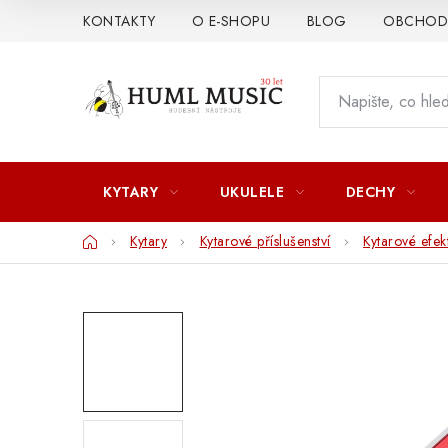
Přejít
KONTAKTY
O E-SHOPU
BLOG
OBCHODN
na
obsah
KYTARY
UKULELE
DECHY
Domů
Kytary
Kytarové příslušenství
Kytarové efek