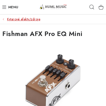
Přejít
Hleda
na
obsah
Kytarové efekty/zdroje
KYTARY
Fishman AFX Pro EQ Mini
UKULELE
DECHY
KLÁVESY
BICÍ
ZVUK
KYTAROVÉ PŘÍSLUŠENSTVÍ