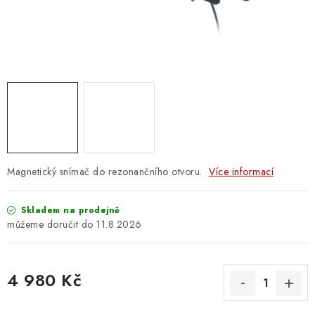
OSTATNÍ STRUNNÉ NÁSTROJE
AKCE A SLEVY
KONTAKTY
O E-SHOPU
OBCHODNÍ PODMÍNKY
Magnetický snímač do rezonančního otvoru.
Více informací
ODSTOUPENÍ OD SMLOUVY
Skladem na prodejně
ZÁSADY ZPRACOVÁNÍ OSOBNÍCH ÚDAJŮ
11.8.2026
KONTAKTY
O E-SHOPU
BLOG
4 980 Kč
OBCHODNÍ PODMÍNKY
ODSTOUPENÍ OD SMLOUVY
Měrná cena:
ZÁSADY ZPRACOVÁNÍ OSOBNÍCH ÚDAJŮ