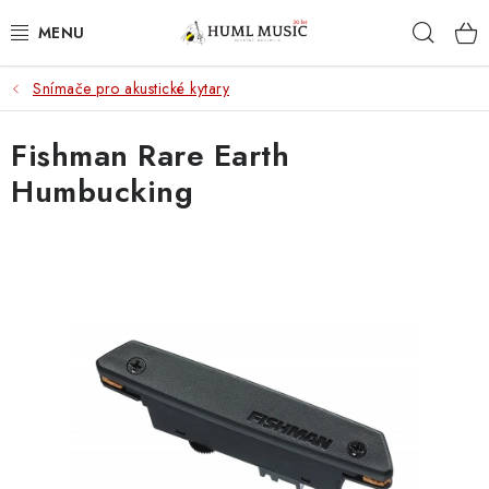
Přejít
Hleda
na
obsah
Snímače pro akustické kytary
KYTARY
Fishman Rare Earth
UKULELE
Humbucking
DECHY
KLÁVESY
BICÍ
ZVUK
KYTAROVÉ PŘÍSLUŠENSTVÍ