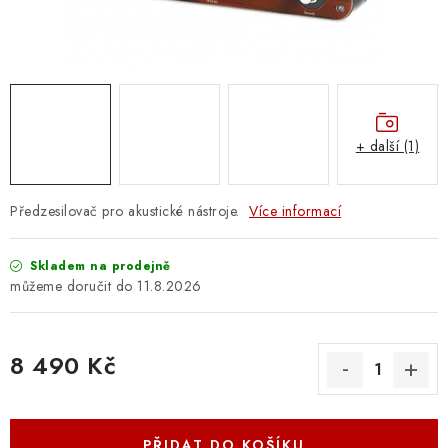
OSTATNÍ STRUNNÉ NÁSTROJE
AKCE A SLEVY
KONTAKTY
+ další (1)
O E-SHOPU
OBCHODNÍ PODMÍNKY
Předzesilovač pro akustické nástroje.
Více informací
ODSTOUPENÍ OD SMLOUVY
Skladem na prodejně
11.8.2026
ZÁSADY ZPRACOVÁNÍ OSOBNÍCH ÚDAJŮ
8 490 Kč
KONTAKTY
O E-SHOPU
BLOG
Měrná cena:
OBCHODNÍ PODMÍNKY
ODSTOUPENÍ OD SMLOUVY
ZÁSADY ZPRACOVÁNÍ OSOBNÍCH ÚDAJŮ
PŘIDAT DO KOŠÍKU