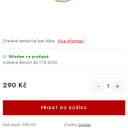
OSTATNÍ STRUNNÉ NÁSTROJE
AKCE A SLEVY
KONTAKTY
Dřevěná tamburína bez blány
Více informací
O E-SHOPU
Skladem na prodejně
OBCHODNÍ PODMÍNKY
11.8.2026
ODSTOUPENÍ OD SMLOUVY
290 Kč
ZÁSADY ZPRACOVÁNÍ OSOBNÍCH ÚDAJŮ
Měrná cena:
KONTAKTY
O E-SHOPU
BLOG
PŘIDAT DO KOŠÍKU
OBCHODNÍ PODMÍNKY
ODSTOUPENÍ OD SMLOUVY
ZÁSADY ZPRACOVÁNÍ OSOBNÍCH ÚDAJŮ
Kód zboží:
050120
Značka:
Goldon