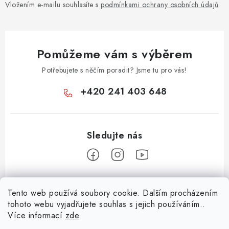
Vložením e-mailu souhlasíte s
podmínkami ochrany osobních údajů
Pomůžeme vám s výběrem
Potřebujete s něčím poradit? Jsme tu pro vás!
+420 241 403 648
Z
Tento web používá soubory cookie. Dalším procházením
á
tohoto webu vyjadřujete souhlas s jejich používáním..
Informace pro vás
p
Více informací
zde
.
a
KONTAKTY