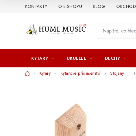
Přejít
KONTAKTY
O E-SHOPU
BLOG
OBCHODN
na
obsah
KYTARY
UKULELE
DECHY
Domů
Kytary
Kytarové příslušenství
Stojany