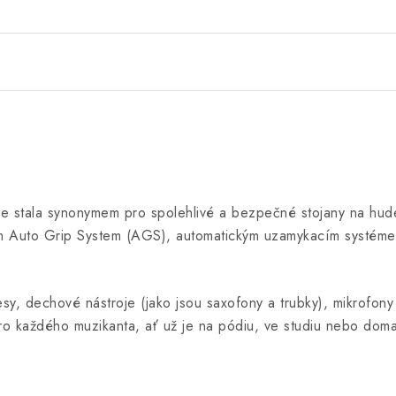
 stala synonymem pro spolehlivé a bezpečné stojany na hudeb
ným Auto Grip System (AGS), automatickým uzamykacím systémem
ávesy, dechové nástroje (jako jsou saxofony a trubky), mikrofo
ro každého muzikanta, ať už je na pódiu, ve studiu nebo doma