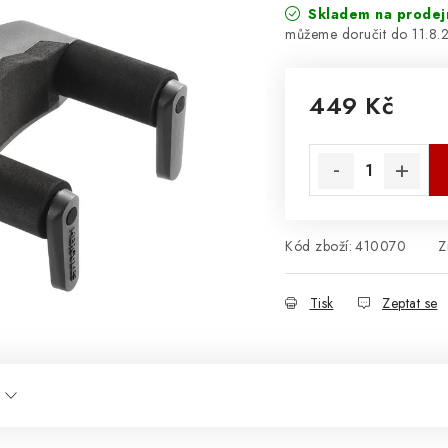
Skladem na prodej
11.8.
449 Kč
Měrná cena:
Kód zboží:
410070
Z
Tisk
Zeptat se