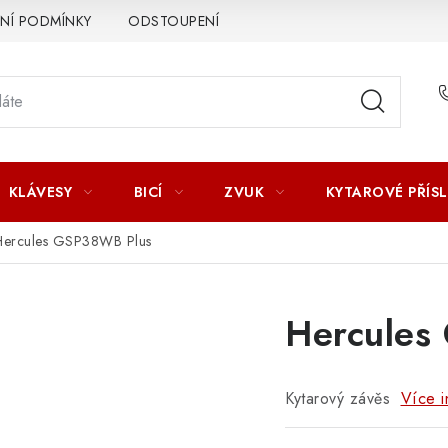
Í PODMÍNKY
ODSTOUPENÍ OD SMLOUVY
ZÁSADY ZPR
KLÁVESY
BICÍ
ZVUK
KYTAROVÉ PŘÍS
Hercules GSP38WB Plus
Hercules
Kytarový závěs
Více i