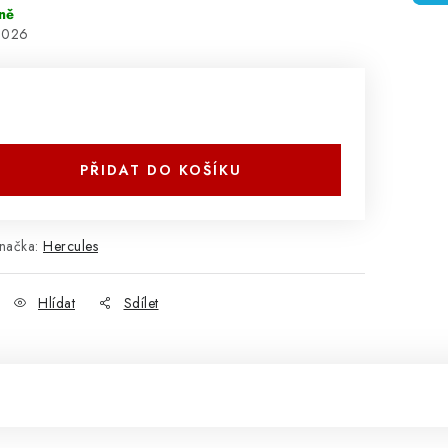
ně
2026
PŘIDAT DO KOŠÍKU
načka:
Hercules
Hlídat
Sdílet