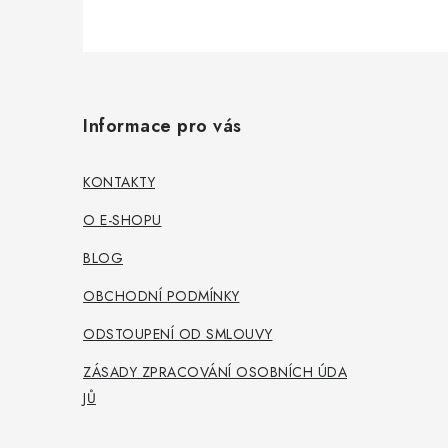
Z
á
Informace pro vás
p
a
KONTAKTY
t
O E-SHOPU
í
BLOG
OBCHODNÍ PODMÍNKY
ODSTOUPENÍ OD SMLOUVY
ZÁSADY ZPRACOVÁNÍ OSOBNÍCH ÚDA
JŮ