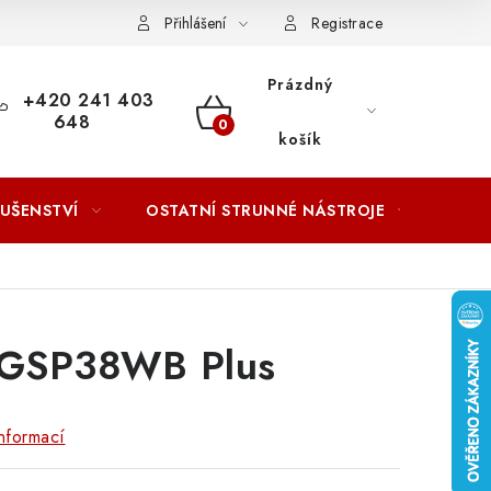
ACOVÁNÍ OSOBNÍCH ÚDAJŮ
Přihlášení
Registrace
Prázdný
+420 241 403
648
NÁKUPNÍ
košík
KOŠÍK
LUŠENSTVÍ
OSTATNÍ STRUNNÉ NÁSTROJE
AKCE
 GSP38WB Plus
nformací