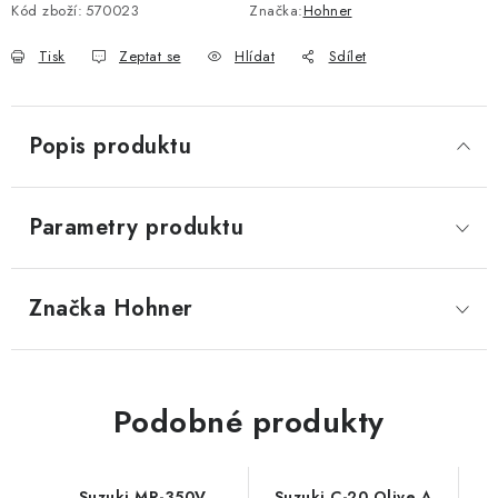
Kód zboží:
570023
Značka:
Hohner
Tisk
Zeptat se
Hlídat
Sdílet
Popis produktu
Parametry produktu
Značka
 Hohner
Podobné produkty
Suzuki MR-350V
Suzuki C-20 Olive A