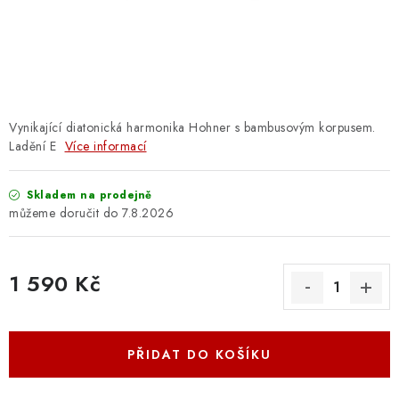
OSTATNÍ STRUNNÉ NÁSTROJE
AKCE A SLEVY
KONTAKTY
Vynikající diatonická harmonika Hohner s bambusovým korpusem.
O E-SHOPU
Ladění E
Více informací
OBCHODNÍ PODMÍNKY
Skladem na prodejně
7.8.2026
ODSTOUPENÍ OD SMLOUVY
1 590 Kč
ZÁSADY ZPRACOVÁNÍ OSOBNÍCH ÚDAJŮ
Měrná cena:
KONTAKTY
O E-SHOPU
BLOG
PŘIDAT DO KOŠÍKU
OBCHODNÍ PODMÍNKY
ODSTOUPENÍ OD SMLOUVY
ZÁSADY ZPRACOVÁNÍ OSOBNÍCH ÚDAJŮ