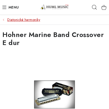
Přejít
Hleda
na
obsah
Diatonické harmoniky
KYTARY
Hohner Marine Band Crossover
UKULELE
E dur
DECHY
KLÁVESY
BICÍ
ZVUK
KYTAROVÉ PŘÍSLUŠENSTVÍ