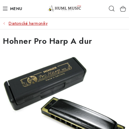
Přejít
Hleda
na
obsah
Diatonické harmoniky
KYTARY
Hohner Pro Harp A dur
UKULELE
DECHY
KLÁVESY
BICÍ
ZVUK
KYTAROVÉ PŘÍSLUŠENSTVÍ