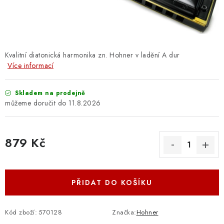
OSTATNÍ STRUNNÉ NÁSTROJE
AKCE A SLEVY
KONTAKTY
Kvalitní diatonická harmonika zn. Hohner v ladění A dur
Více informací
O E-SHOPU
Skladem na prodejně
11.8.2026
OBCHODNÍ PODMÍNKY
ODSTOUPENÍ OD SMLOUVY
879 Kč
Měrná cena:
ZÁSADY ZPRACOVÁNÍ OSOBNÍCH ÚDAJŮ
PŘIDAT DO KOŠÍKU
KONTAKTY
O E-SHOPU
BLOG
OBCHODNÍ PODMÍNKY
ODSTOUPENÍ OD SMLOUVY
Kód zboží:
570128
Značka:
Hohner
ZÁSADY ZPRACOVÁNÍ OSOBNÍCH ÚDAJŮ