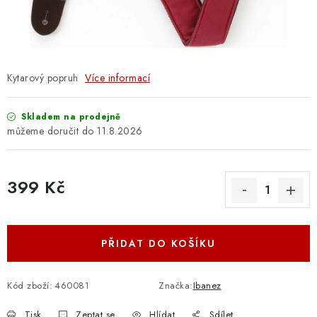
OSTATNÍ STRUNNÉ NÁSTROJE
AKCE A SLEVY
KONTAKTY
Kytarový popruh
Více informací
O E-SHOPU
Skladem na prodejně
11.8.2026
OBCHODNÍ PODMÍNKY
399 Kč
ODSTOUPENÍ OD SMLOUVY
Měrná cena:
ZÁSADY ZPRACOVÁNÍ OSOBNÍCH ÚDAJŮ
PŘIDAT DO KOŠÍKU
KONTAKTY
O E-SHOPU
BLOG
OBCHODNÍ PODMÍNKY
ODSTOUPENÍ OD SMLOUVY
Kód zboží:
460081
Značka:
Ibanez
ZÁSADY ZPRACOVÁNÍ OSOBNÍCH ÚDAJŮ
Tisk
Zeptat se
Hlídat
Sdílet