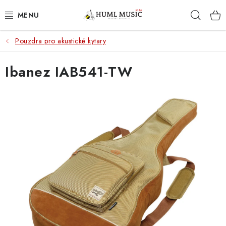
Přejít
Hleda
na
obsah
Pouzdra pro akustické kytary
KYTARY
Ibanez IAB541-TW
UKULELE
DECHY
KLÁVESY
BICÍ
ZVUK
KYTAROVÉ PŘÍSLUŠENSTVÍ