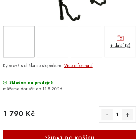
OSTATNÍ STRUNNÉ NÁSTROJE
AKCE A SLEVY
KONTAKTY
+ další (2)
O E-SHOPU
OBCHODNÍ PODMÍNKY
Kytarová stolička se stojánkem
Více informací
ODSTOUPENÍ OD SMLOUVY
Skladem na prodejně
11.8.2026
ZÁSADY ZPRACOVÁNÍ OSOBNÍCH ÚDAJŮ
1 790 Kč
KONTAKTY
O E-SHOPU
BLOG
Měrná cena:
OBCHODNÍ PODMÍNKY
ODSTOUPENÍ OD SMLOUVY
ZÁSADY ZPRACOVÁNÍ OSOBNÍCH ÚDAJŮ
PŘIDAT DO KOŠÍKU