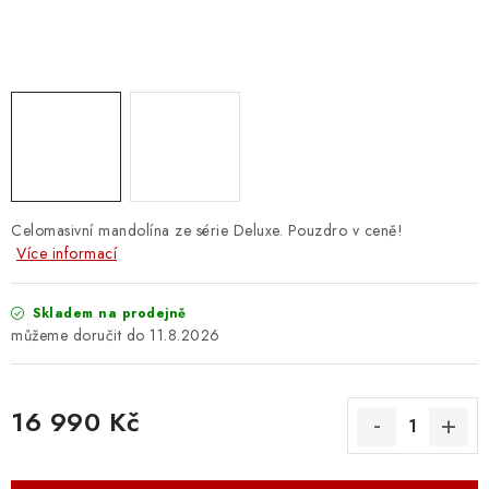
OSTATNÍ STRUNNÉ NÁSTROJE
AKCE A SLEVY
KONTAKTY
O E-SHOPU
OBCHODNÍ PODMÍNKY
Celomasivní mandolína ze série Deluxe. Pouzdro v ceně!
Více informací
ODSTOUPENÍ OD SMLOUVY
Skladem na prodejně
11.8.2026
ZÁSADY ZPRACOVÁNÍ OSOBNÍCH ÚDAJŮ
KONTAKTY
O E-SHOPU
BLOG
16 990 Kč
OBCHODNÍ PODMÍNKY
ODSTOUPENÍ OD SMLOUVY
Měrná cena:
ZÁSADY ZPRACOVÁNÍ OSOBNÍCH ÚDAJŮ