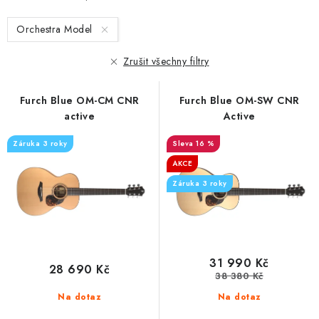
s
n
Orchestra Model
p
í
r
p
Zrušit všechny filtry
o
r
d
o
Furch Blue OM-CM CNR
Furch Blue OM-SW CNR
u
d
active
Active
k
u
Záruka 3 roky
16 %
t
k
AKCE
ů
t
Záruka 3 roky
ů
31 990 Kč
28 690 Kč
38 380 Kč
Na dotaz
Na dotaz