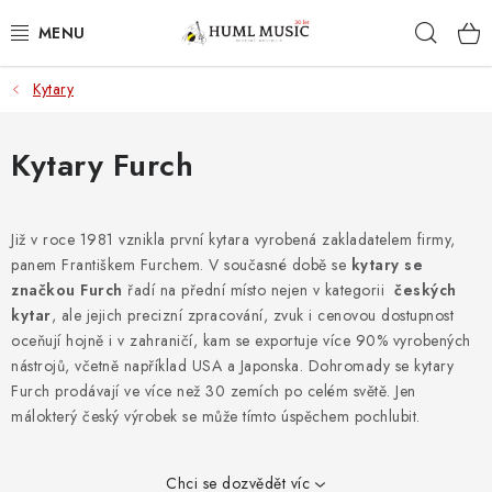
Přejít
Hleda
na
obsah
Kytary
KYTARY
UKULELE
Kytary Furch
DECHY
Již v roce 1981 vznikla první kytara vyrobená zakladatelem firmy,
panem Františkem Furchem. V současné době se
KLÁVESY
kytary se
značkou Furch
řadí na přední místo nejen v kategorii
českých
kytar
, ale jejich precizní zpracování, zvuk i cenovou dostupnost
BICÍ
oceňují hojně i v zahraničí, kam se exportuje více 90% vyrobených
nástrojů, včetně například USA a Japonska. Dohromady se kytary
ZVUK
Furch prodávají ve více než 30 zemích po celém světě. Jen
málokterý český výrobek se může tímto úspěchem pochlubit.
KYTAROVÉ PŘÍSLUŠENSTVÍ
Chci se dozvědět víc