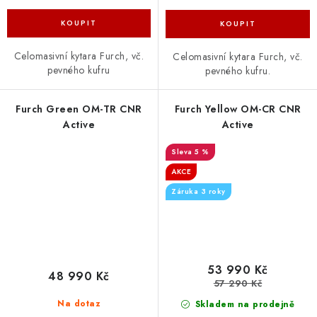
Celomasivní kytara Furch, vč.
Celomasivní kytara Furch, vč.
pevného kufru
pevného kufru.
Furch Green OM-TR CNR
Furch Yellow OM-CR CNR
Active
Active
5 %
AKCE
Záruka 3 roky
53 990 Kč
48 990 Kč
57 290 Kč
Na dotaz
Skladem na prodejně