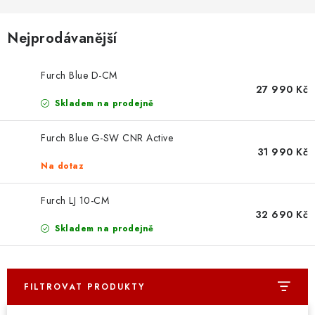
OSTATNÍ STRUNNÉ NÁSTROJE
Nejprodávanější
AKCE A SLEVY
KONTAKTY
Furch Blue D-CM
27 990 Kč
Skladem na prodejně
O E-SHOPU
Furch Blue G-SW CNR Active
OBCHODNÍ PODMÍNKY
31 990 Kč
Na dotaz
ODSTOUPENÍ OD SMLOUVY
Furch LJ 10-CM
32 690 Kč
ZÁSADY ZPRACOVÁNÍ OSOBNÍCH ÚDAJŮ
Skladem na prodejně
KONTAKTY
O E-SHOPU
BLOG
OBCHODNÍ PODMÍNKY
ODSTOUPENÍ OD SMLOUVY
FILTROVAT PRODUKTY
ZÁSADY ZPRACOVÁNÍ OSOBNÍCH ÚDAJŮ