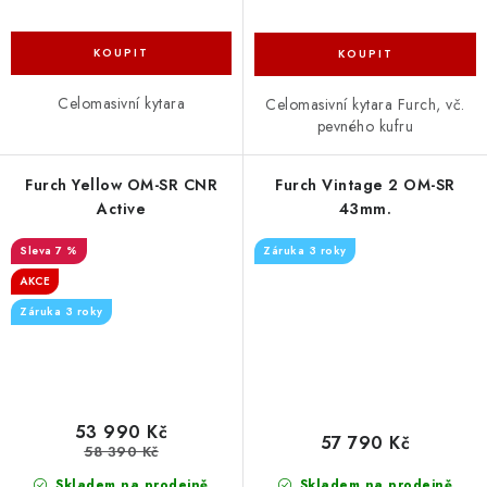
Celomasivní kytara
Celomasivní kytara Furch, vč.
pevného kufru
Furch Yellow OM-SR CNR
Furch Vintage 2 OM-SR
Active
43mm.
7 %
Záruka 3 roky
AKCE
Záruka 3 roky
53 990 Kč
57 790 Kč
58 390 Kč
Skladem na prodejně
Skladem na prodejně