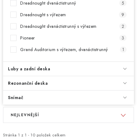
Dreadnought dvanáctistrunný
5
Dreadnought s výřezem
9
Dreadnought dvanáctistrunný s výřezem
2
Pioneer
3
Grand Auditorium s výřezem, dvanáctistrunný
1
Luby a zadní deska
Rezonanční deska
Snímač
V
Ř
NEJLEVNĚJŠÍ
ý
a
p
z
i
e
Stránka
1
z
1
-
10
položek celkem