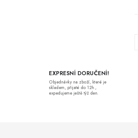
l
EXPRESNÍ DORUČENÍ!
Objednávky na zboží, které je
skladem, přijaté do 12h.,
expedujeme ještě týž den.
í
r