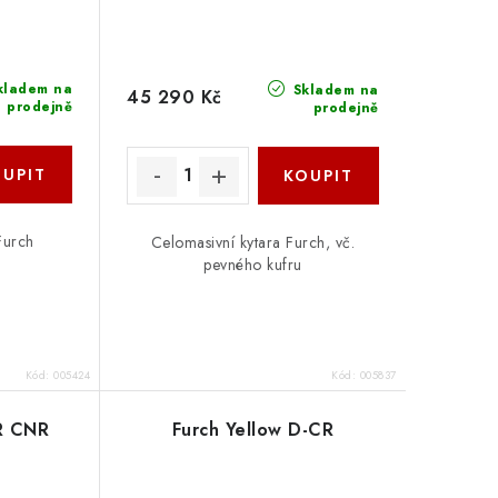
kladem na
Skladem na
45 290 Kč
prodejně
prodejně
Furch
Celomasivní kytara Furch, vč.
pevného kufru
Kód:
005424
Kód:
005837
R CNR
Furch Yellow D-CR