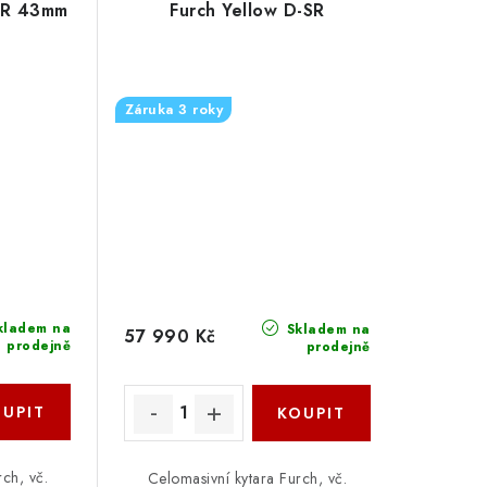
-SR 43mm
Furch Yellow D-SR
Záruka 3 roky
kladem na
Skladem na
57 990 Kč
prodejně
prodejně
ch, vč.
Celomasivní kytara Furch, vč.