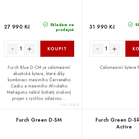
Skladem na
S
27 990 Kč
31 990 Kč
prodejně
Furch Blue D-CM je celomasivní
Celomasivní kytara 
akustická kytara, která díky
kombinaci masivního Červeného
Cedru a masivního Afrického
Mahagonu nabízí bohatý zvukový
projev s rychlou odezvou....
Kód:
005436
Furch Green D-SM
Furch Green D-S
Active