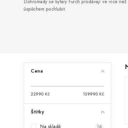
Dohromady se kytary Furch prodávají ve více než
úspěchem pochlubit.
P
Cena
o
s
22990
Kč
139990
Kč
t
r
Štítky
a
Na skladě
16