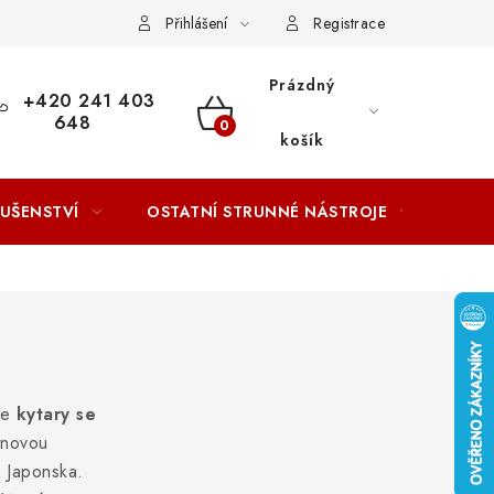
ACOVÁNÍ OSOBNÍCH ÚDAJŮ
Přihlášení
Registrace
Prázdný
+420 241 403
648
NÁKUPNÍ
košík
KOŠÍK
LUŠENSTVÍ
OSTATNÍ STRUNNÉ NÁSTROJE
AKCE
se
kytary se
cenovou
a Japonska.