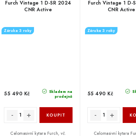
Furch Vintage 1 D-SR 2024
Furch Vintage 1 D
CNR Active
CNR Active
Záruka 3 roky
Záruka 3 roky
Skladem na
S
55 490 Kč
55 490 Kč
prodejně
Celomasivní kytara Furch, vč.
Celomasivní kytara Fur