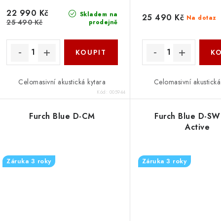
d
u
22 990 Kč
Skladem na
25 490 Kč
Na dotaz
25 490 Kč
prodejně
u
k
k
t
ů
ů
Celomasivní akustická kytara
Celomasivní akustická
Kód:
005944
Furch Blue D-CM
Furch Blue D-S
Active
Záruka 3 roky
Záruka 3 roky