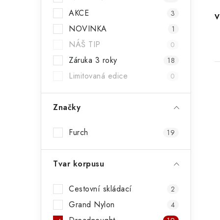
n
AKCE
3
V
n
NOVINKA
1
í
NÁŠ TIP
0
p
Záruka 3 roky
18
Limitovaná edice
0
a
n
Značky
e
Furch
i
l
19
Tvar korpusu
Cestovní skládací
2
Grand Nylon
4