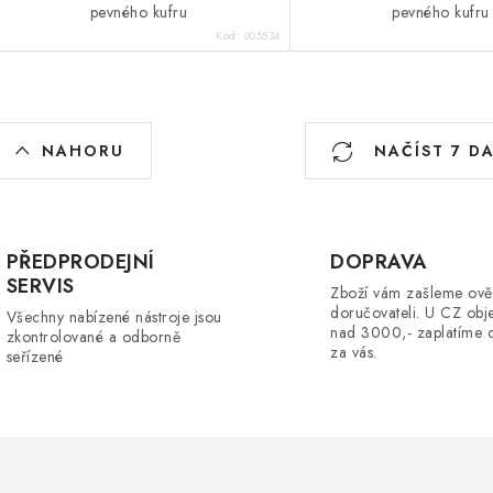
pevného kufru
pevného kufru
Kód:
005534
O
NAHORU
NAČÍST 7 D
v
á
PŘEDPRODEJNÍ
DOPRAVA
d
SERVIS
Zboží vám zašleme ově
a
doručovateli. U CZ obj
Všechny nabízené nástroje jsou
nad 3000,- zaplatíme 
zkontrolované a odborně
c
za vás.
seřízené
p