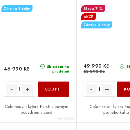
Záruka 3 roky
7 %
AKCE
Záruka 3 roky
49 990 Kč
Skladem na
S
46 990 Kč
53 890 Kč
prodejně
Celomasivní kytara Furch s pevným
Celomasivní kytara Fur
pouzdrem v ceně
pevného kufru
Kód:
005578