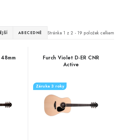
Stránka
1
z
2
-
19
položek celkem
JŠÍ
ABECEDNĚ
M 48mm
Furch Violet D-ER CNR
Active
Záruka 3 roky