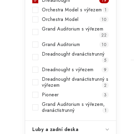
Dreadnought
19
Orchestra Model s výřezem
1
Orchestra Model
10
Grand Auditorium s výřezem
22
t
Grand Auditorium
10
Dreadnought dvanáctistrunný
5
Dreadnought s výřezem
9
Dreadnought dvanáctistrunný s
výřezem
2
Pioneer
3
Grand Auditorium s výřezem,
dvanáctistrunný
1
Luby a zadní deska