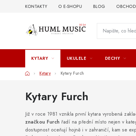
Přejít
KONTAKTY
O E-SHOPU
BLOG
OBCHODN
na
obsah
KYTARY
UKULELE
DECHY
Domů
Kytary
Kytary Furch
Kytary Furch
Již v roce 1981 vznikla první kytara vyrobená za
značkou Furch
řadí na přední místo nejen v kateg
dostupnost oceňují hojně i v zahraničí, kam se e