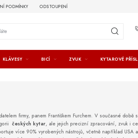
Í PODMÍNKY
ODSTOUPENÍ OD SMLOUVY
ZÁSADY ZPR
KLÁVESY
BICÍ
ZVUK
KYTAROVÉ PŘÍS
kladatelem firmy, panem Františkem Furchem. V současné době 
orii
českých kytar
, ale jejich precizní zpracování, zvuk i 
xportuje více 90% vyrobených nástrojů, včetně například USA 