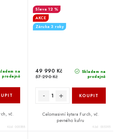
12 %
AKCE
Záruka 3 roky
49 990 Kč
kladem na
Skladem na
57 290 Kč
prodejně
prodejně
ch, vč.
Celomasivní kytara Furch, vč.
pevného kufru
Kód:
005588
Kód:
005395