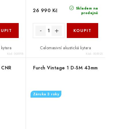
Skladem na
26 990 Kč
prodejně
 kytara
Celomasivní akustická kytara
Kód:
005918
Kód:
005925
W CNR
Furch Vintage 1 D-SM 43mm
Záruka 3 roky