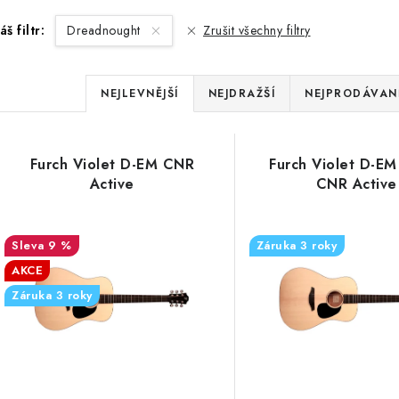
áš filtr:
Dreadnought
Zrušit všechny filtry
Ř
NEJLEVNĚJŠÍ
NEJDRAŽŠÍ
NEJPRODÁVANĚ
a
V
z
Furch Violet D-EM CNR
Furch Violet D-E
ý
e
Active
CNR Active
p
n
9 %
Záruka 3 roky
í
AKCE
s
p
Záruka 3 roky
p
r
r
o
o
d