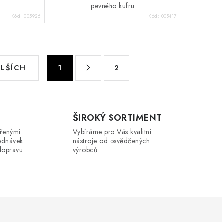
pevného kufru
Kód:
005926
Kód:
005417
S
ALŠÍCH
1
2
t
r
á
n
ŠIROKÝ SORTIMENT
k
řenými
Vybíráme pro Vás kvalitní
ednávek
o
nástroje od osvědčených
dopravu
výrobců
v
á
n
í